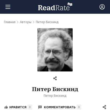
Поиск
Главная
Авторы
Питер Бискинд
Новости
Рейтинги
Книги
Самые
Питер Бискинд
обсуждаемые
Питер Бискинд
книги
КОММЕНТИРОВАТЬ
НРАВИТСЯ
0
0
Авторы