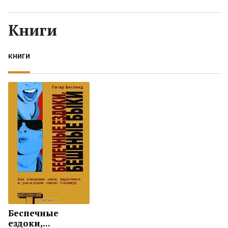
Жанры
Книги
Серии
КНИГИ
Экранизации
Коллекции
Беспечные
ездоки,...