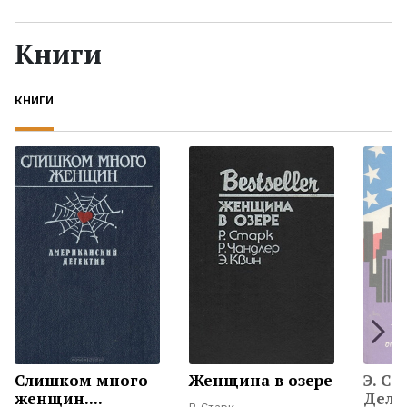
Жанры
Книги
Серии
КНИГИ
Экранизации
Коллекции
Слишком много
Женщина в озере
Э. С.
женщин....
Дело 