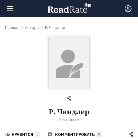
Поиск
Главная
Авторы
Р. Чандлер
Новости
Рейтинги
Книги
Самые
Р. Чандлер
обсуждаемые
Р. Чандлер
книги
КОММЕНТИРОВАТЬ
НРАВИТСЯ
0
0
Авторы