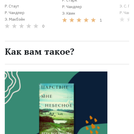
Р. Старк
Р. Стаут
Э. С. Г
Р. Чандлер
Р. Чандлер
Р. Чанд
Э. Квин
Э. Макбэйн
1
0
Как вам такое?