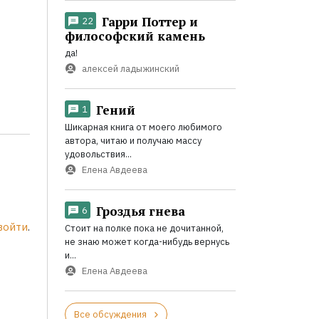
Гарри Поттер и
22
философский камень
да!
алексей ладыжинский
Гений
1
Шикарная книга от моего любимого
автора, читаю и получаю массу
удовольствия...
Елена Авдеева
Гроздья гнева
6
войти
.
Стоит на полке пока не дочитанной,
не знаю может когда-нибудь вернусь
и...
Елена Авдеева
Все обсуждения