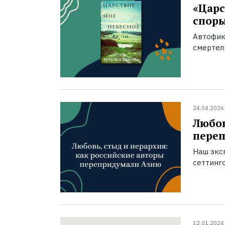
«Царс
спор
Автофик
смертел
24.04.2026
Любов
пере
Наш экс
сеттинг
12.01.2024