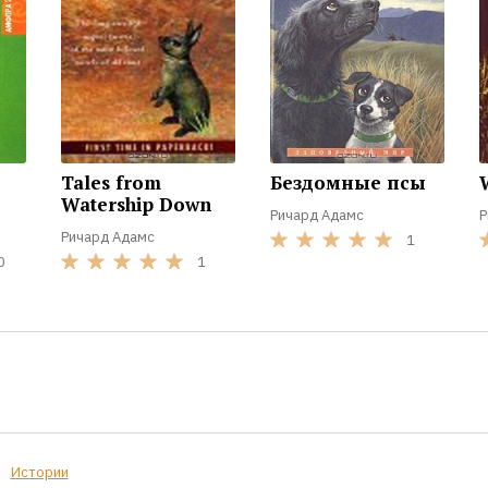
Tales from
Бездомные псы
Watership Down
Ричард Адамс
Р
Ричард Адамс
1
0
1
Истории