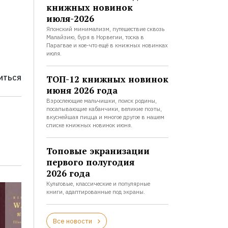
книжных новинок
июля-2026
Японский минимализм, путешествие сквозь
Малайзию, буря в Норвегии, тоска в
Парагвае и кое-что ещё в книжных новинках
июля.
ТОП-12 книжных новинок
ИТЬСЯ
июня 2026 года
Взрослеющие мальчишки, поиск родины,
посапывающие кабанчики, великие поэты,
вкуснейшая пицца и многое другое в нашем
списке книжных новинок июня.
Топовые экранизации
первого полугодия
2026 года
Культовые, классические и популярные
книги, адаптированные под экраны.
Все новости