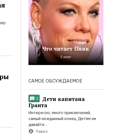
ая
ьно
Что читает Пинк
5 книг
оры
САМОЕ ОБСУЖДАЕМОЕ
Дети капитана
3
Гранта
Интересно, много приключений,
самый нежданный конец. Детям не
давайте...
Павел