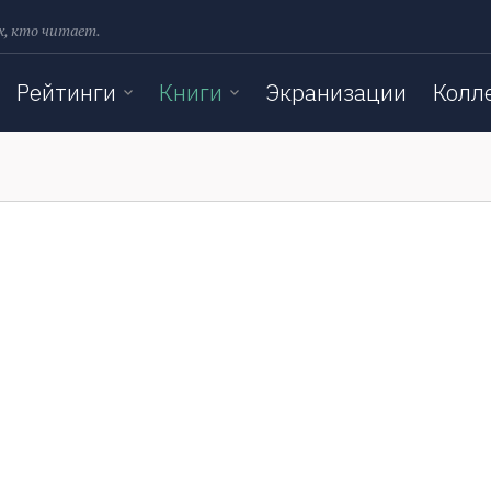
х, кто читает.
Рейтинги
Книги
Экранизации
Колл