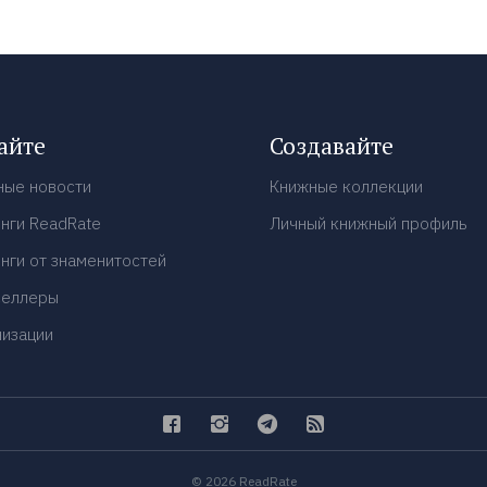
айте
Создавайте
ные новости
Книжные коллекции
нги ReadRate
Личный книжный профиль
нги от знаменитостей
селлеры
низации
© 2026 ReadRate