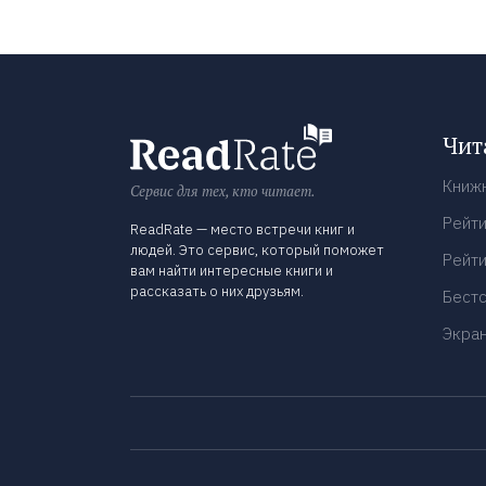
Чит
Книж
Сервис для тех, кто читает.
Рейти
ReadRate — место встречи книг и
людей. Это сервис, который поможет
Рейти
вам найти интересные книги и
рассказать о них друзьям.
Бест
Экра