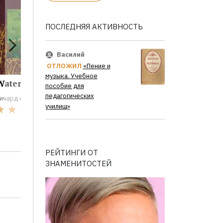
ПОСЛЕДНЯЯ АКТИВНОСТЬ
Василий
ОТЛОЖИЛ
«Пение и
музыка. Учебное
Watership Down
Великое
Корабе
пособие для
путешествие...
холм: Р
педагогических
ичард Адамс
училищ»
Ричард Адамс
Ричард Ада
1
0
РЕЙТИНГИ ОТ
ЗНАМЕНИТОСТЕЙ