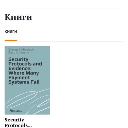
Жанры
Книги
Серии
КНИГИ
Экранизации
Коллекции
Security
Protocols...