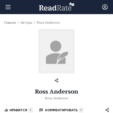
Поиск
Главная
Авторы
Ross Anderson
Новости
Рейтинги
Книги
Самые
Ross Anderson
обсуждаемые
Ross Anderson
книги
КОММЕНТИРОВАТЬ
НРАВИТСЯ
0
0
Авторы