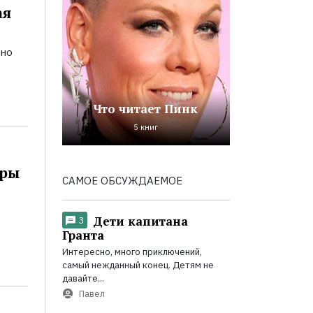
ая
ьно
Что читает Пинк
5 книг
оры
САМОЕ ОБСУЖДАЕМОЕ
Дети капитана
3
Гранта
Интересно, много приключений,
самый нежданный конец. Детям не
давайте...
Павел