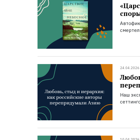
«Царс
спор
Автофик
смертел
24.04.2026
Любов
пере
Наш экс
сеттинг
10.04.2026