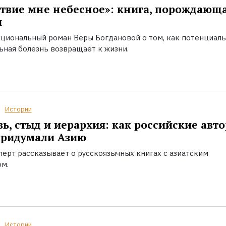
твие мне небесное»: книга, порождающ
ы
циональный роман Веры Богдановой о том, как потенциал
ьная болезнь возвращает к жизни.
Истории
ь, стыд и иерархия: как российские авт
придумали Азию
перт рассказывает о русскоязычных книгах с азиатским
ом.
Истории