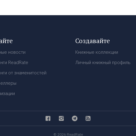
айте
Создавайте
ные новости
Книжные коллекции
нги ReadRate
Личный книжный профиль
нги от знаменитостей
селлеры
низации
© 2026 ReadRate