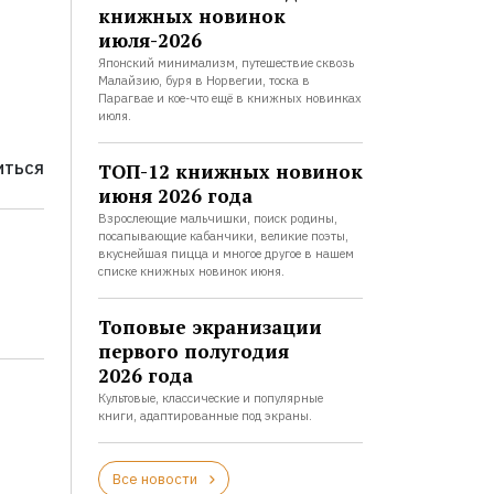
книжных новинок
июля-2026
Японский минимализм, путешествие сквозь
Малайзию, буря в Норвегии, тоска в
Парагвае и кое-что ещё в книжных новинках
июля.
ТОП-12 книжных новинок
ИТЬСЯ
июня 2026 года
Взрослеющие мальчишки, поиск родины,
посапывающие кабанчики, великие поэты,
вкуснейшая пицца и многое другое в нашем
списке книжных новинок июня.
Топовые экранизации
первого полугодия
2026 года
Культовые, классические и популярные
книги, адаптированные под экраны.
Все новости