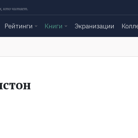
х, кто читает.
Рейтинги
Книги
Экранизации
Колл
истон