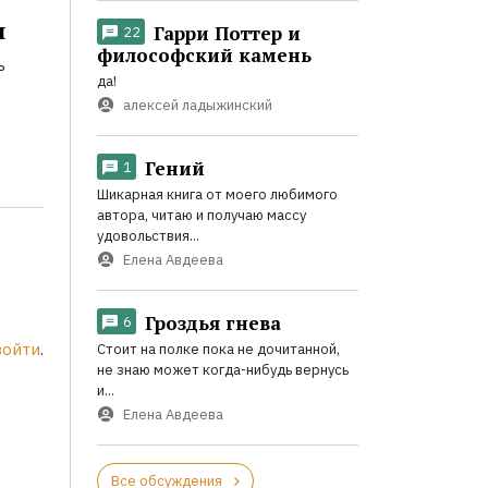
и
Гарри Поттер и
22
философский камень
ь
да!
алексей ладыжинский
Гений
1
Шикарная книга от моего любимого
автора, читаю и получаю массу
удовольствия...
Елена Авдеева
Гроздья гнева
6
войти
.
Стоит на полке пока не дочитанной,
не знаю может когда-нибудь вернусь
и...
Елена Авдеева
Все обсуждения