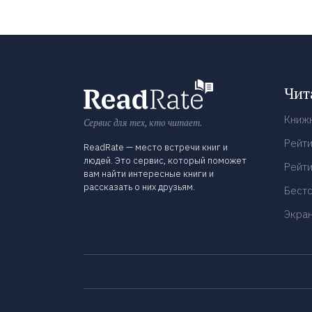
Чит
Книж
Сервис для тех, кто читает.
Рейти
ReadRate — место встречи книг и
людей. Это сервис, который поможет
Рейти
вам найти интересные книги и
рассказать о них друзьям.
Бест
Экра