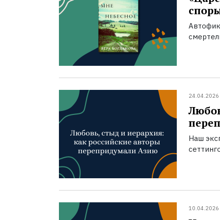
спор
Автофик
смертел
24.04.2026
Любов
пере
Наш экс
сеттинг
10.04.2026