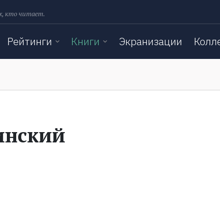
х, кто читает.
Рейтинги
Книги
Экранизации
Колл
инский