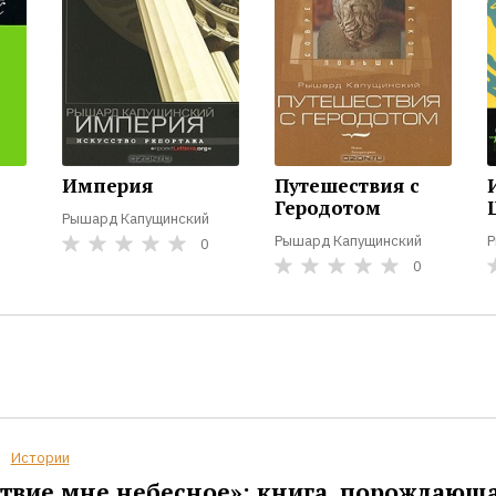
Империя
Путешествия с
Геродотом
Рышард Капущинский
Рышард Капущинский
Р
0
0
Истории
твие мне небесное»: книга, порождающ