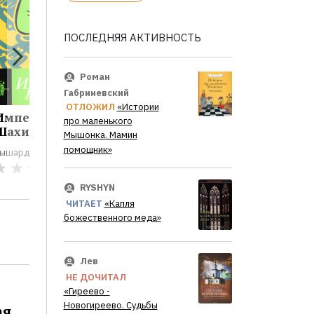
ПОСЛЕДНЯЯ АКТИВНОСТЬ
Роман
Габриневский
ОТЛОЖИЛ
«Истории
Император.
Император.
про маленького
Шахиншах...
Шахиншах...
Мышонка. Мамин
помощник»
ышард Капущинский
Рышард Капущинский
0
0
RYSHYN
ЧИТАЕТ
«Капля
божественного меда»
Лев
НЕ ДОЧИТАЛ
«Гиреево -
Новогиреево. Судьбы
ая