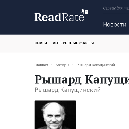
Сервис для те
Поиск
Новости
КНИГИ
ИНТЕРЕСНЫЕ ФАКТЫ
Главная
Авторы
Рышард Капущинский
Рышард Капущ
Рышард Капущинский