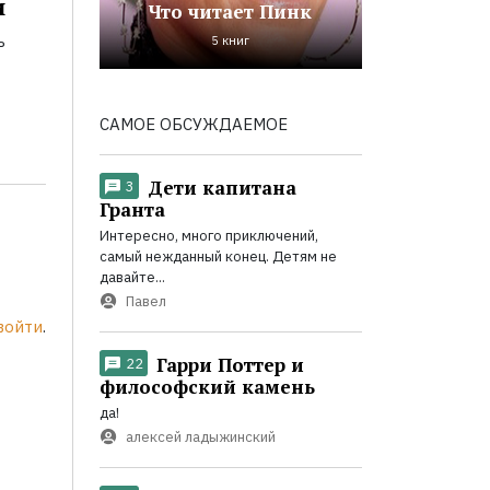
и
Что читает Пинк
ь
5 книг
САМОЕ ОБСУЖДАЕМОЕ
Дети капитана
3
Гранта
Интересно, много приключений,
самый нежданный конец. Детям не
давайте...
Павел
войти
.
Гарри Поттер и
22
философский камень
да!
алексей ладыжинский