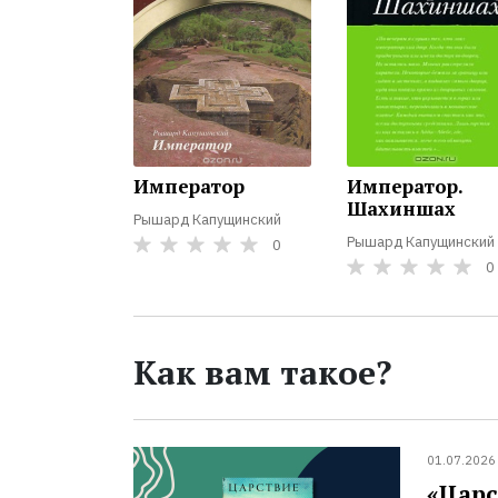
Император
Император.
Шахиншах
Рышард Капущинский
Рышард Капущинский
0
0
Как вам такое?
01.07.2026
«Царс