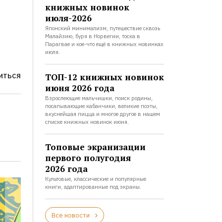
книжных новинок
июля-2026
Японский минимализм, путешествие сквозь
Малайзию, буря в Норвегии, тоска в
Парагвае и кое-что ещё в книжных новинках
июля.
ТОП-12 книжных новинок
ИТЬСЯ
июня 2026 года
Взрослеющие мальчишки, поиск родины,
посапывающие кабанчики, великие поэты,
вкуснейшая пицца и многое другое в нашем
списке книжных новинок июня.
Топовые экранизации
первого полугодия
2026 года
Культовые, классические и популярные
книги, адаптированные под экраны.
Все новости