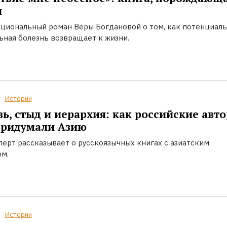
ы
циональный роман Веры Богдановой о том, как потенциал
ьная болезнь возвращает к жизни.
Истории
ь, стыд и иерархия: как российские авт
придумали Азию
перт рассказывает о русскоязычных книгах с азиатским
ом.
Истории