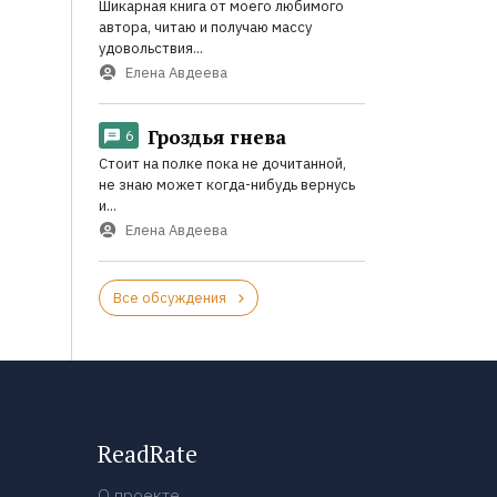
Шикарная книга от моего любимого
автора, читаю и получаю массу
удовольствия...
Елена Авдеева
Гроздья гнева
6
Стоит на полке пока не дочитанной,
не знаю может когда-нибудь вернусь
и...
Елена Авдеева
Все обсуждения
ReadRate
О проекте