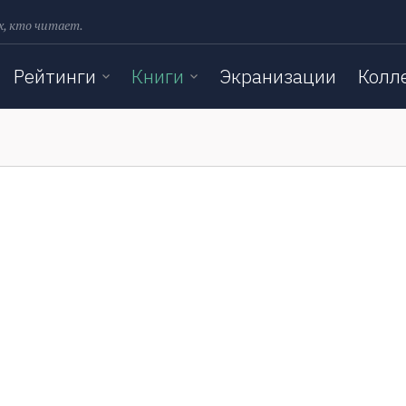
х, кто читает.
Рейтинги
Книги
Экранизации
Колл