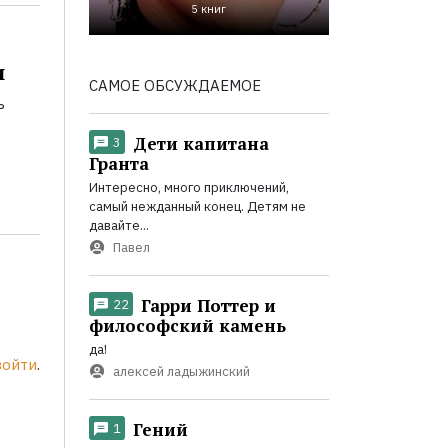
5 книг
и
САМОЕ ОБСУЖДАЕМОЕ
ь
Дети капитана
3
Гранта
Интересно, много приключений,
самый нежданный конец. Детям не
давайте...
Павел
Гарри Поттер и
22
философский камень
да!
войти
.
алексей ладыжинский
Гений
1