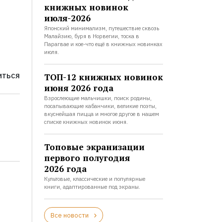
книжных новинок
июля-2026
Японский минимализм, путешествие сквозь
Малайзию, буря в Норвегии, тоска в
Парагвае и кое-что ещё в книжных новинках
июля.
ТОП-12 книжных новинок
ИТЬСЯ
июня 2026 года
Взрослеющие мальчишки, поиск родины,
посапывающие кабанчики, великие поэты,
вкуснейшая пицца и многое другое в нашем
списке книжных новинок июня.
Топовые экранизации
первого полугодия
2026 года
Культовые, классические и популярные
книги, адаптированные под экраны.
Все новости