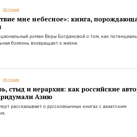
Истории
твие мне небесное»: книга, порождающ
ы
циональный роман Веры Богдановой о том, как потенциал
ьная болезнь возвращает к жизни.
Истории
ь, стыд и иерархия: как российские авт
придумали Азию
перт рассказывает о русскоязычных книгах с азиатским
ом.