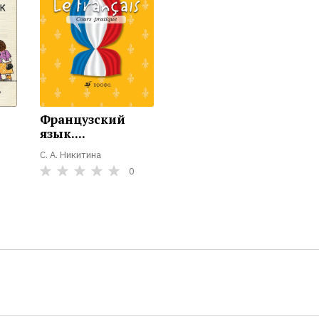
Французский
язык....
С. А. Никитина
0