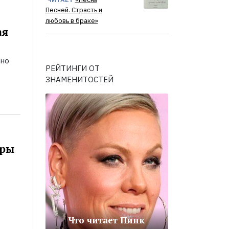
Песней. Страсть и
любовь в браке»
ая
ьно
РЕЙТИНГИ ОТ
ЗНАМЕНИТОСТЕЙ
оры
Что читает Пинк