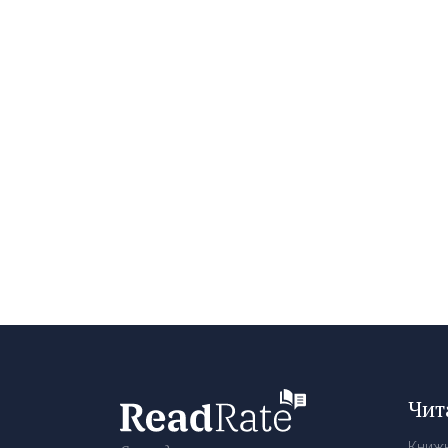
Чит
Книж