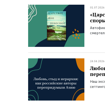
01.07.2026
«Царс
спор
Автофик
смертел
24.04.2026
Любов
пере
Наш экс
сеттинг