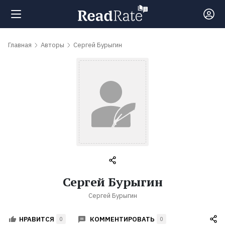
Поиск
Главная
Авторы
Сергей Бурыгин
Новости
Рейтинги
Книги
Самые
Сергей Бурыгин
обсуждаемые
Сергей Бурыгин
книги
КОММЕНТИРОВАТЬ
НРАВИТСЯ
0
0
Авторы