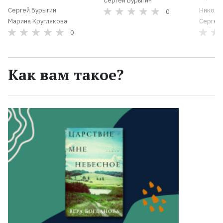
Сергей Бурыгин
Сергей Бурыгин
Никола
0
Марина Круглякова
Сергей
0
Как вам такое?