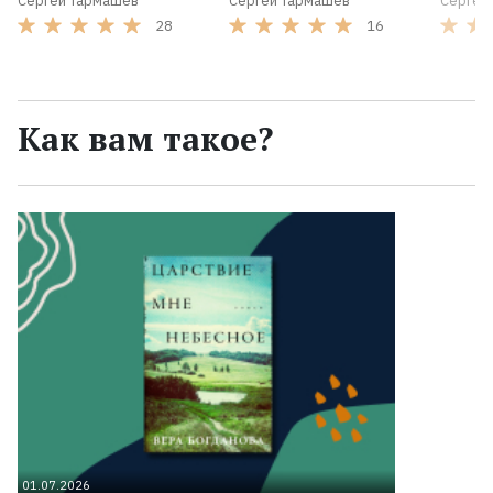
Сергей Тармашев
Сергей Тармашев
Сергей
28
16
Как вам такое?
01.07.2026