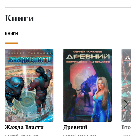
Жанры
Книги
Серии
КНИГИ
Экранизации
Коллекции
Жажда Власти
Древний
Втор