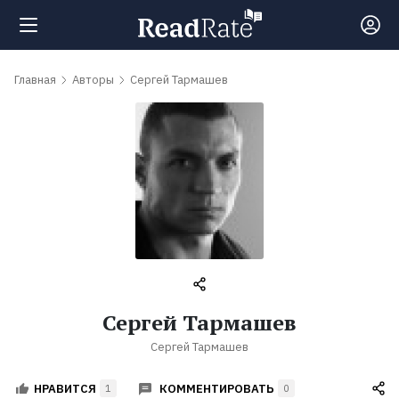
Поиск
Главная
Авторы
Сергей Тармашев
Новости
Рейтинги
Книги
Самые
Сергей Тармашев
обсуждаемые
Сергей Тармашев
книги
КОММЕНТИРОВАТЬ
НРАВИТСЯ
1
0
Авторы