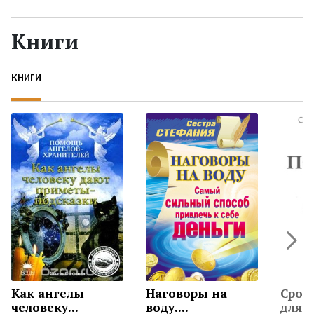
Жанры
Книги
Серии
КНИГИ
Экранизации
Коллекции
Как ангелы
Наговоры на
Сроч
человеку...
воду....
для...