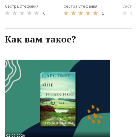
Сестра Стефания
Сестра Стефания
Сестра
0
1
Как вам такое?
01.07.2026