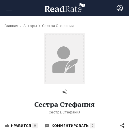
Поиск
Главная
Авторы
Сестра Стефания
Новости
Рейтинги
Книги
Самые
Сестра Стефания
обсуждаемые
Сестра Стефания
книги
КОММЕНТИРОВАТЬ
НРАВИТСЯ
0
0
Авторы