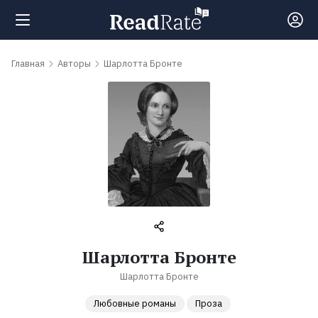
Поиск
Главная
Авторы
Шарлотта Бронте
Новости
Рейтинги
Книги
Самые
Шарлотта Бронте
обсуждаемые
Шарлотта Бронте
книги
Любовные романы
Проза
Авторы