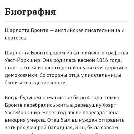
Биография
Жанры
Серии
Шарлотта Бронте — английская писательница и
поэтесса.
Экранизации
Шарлотта Бронте родом из английского графства
Уэст-Йоркшир. Она родилась весной 1816 года,
Коллекции
став третьей из шести детей служителя церкви и
домохозяйки. Со стороны отца у писательницы
были ирландские корни.
Когда будущей романистке было 4 года, семья
Бронте перебрались жить в деревушку Хоэрт,
Уэст-Йоркшир. Через год после переезда жена
викария умерла. Отец был вынужден отправить
четырёх дочерей (младшая, Энн, была совсем