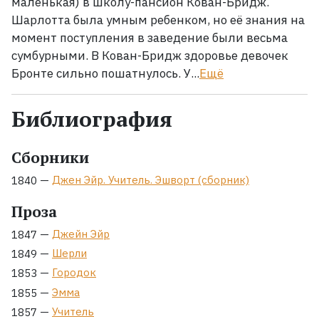
маленькая) в школу-пансион Кован-Бридж.
Шарлотта была умным ребенком, но её знания на
момент поступления в заведение были весьма
сумбурными. В Кован-Бридж здоровье девочек
Бронте сильно пошатнулось. У...
Ещё
Библиография
Сборники
—
Джен Эйр. Учитель. Эшворт (сборник)
1840
Проза
—
Джейн Эйр
1847
—
Шерли
1849
—
Городок
1853
—
Эмма
1855
—
Учитель
1857