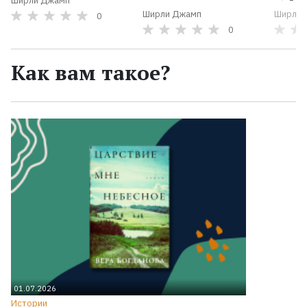
Ширли Джамп
Ширли Джамп
Ширли 
0
0
Как вам такое?
01.07.2026
Истории