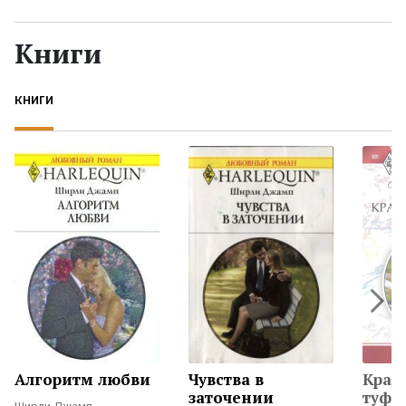
Жанры
Книги
Серии
КНИГИ
Экранизации
Коллекции
Алгоритм любви
Чувства в
Крас
заточении
туфе