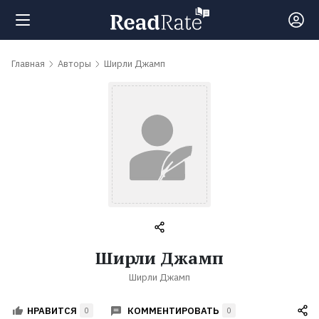
Поиск
Главная
Авторы
Ширли Джамп
Новости
Рейтинги
Книги
Самые
Ширли Джамп
обсуждаемые
Ширли Джамп
книги
КОММЕНТИРОВАТЬ
НРАВИТСЯ
0
0
Авторы