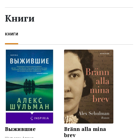
Жанры
Книги
Серии
КНИГИ
Экранизации
Коллекции
Выжившие
Bränn alla mina
brev