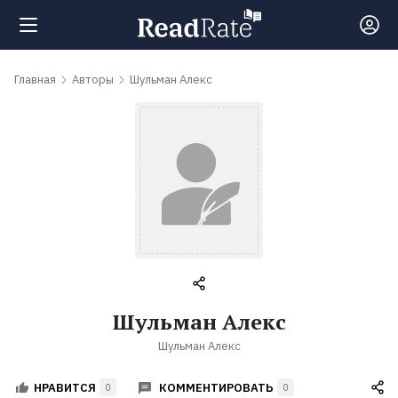
Поиск
Главная
Авторы
Шульман Алекс
Новости
Рейтинги
Книги
Самые
Шульман Алекс
обсуждаемые
Шульман Алекс
книги
КОММЕНТИРОВАТЬ
НРАВИТСЯ
0
0
Авторы