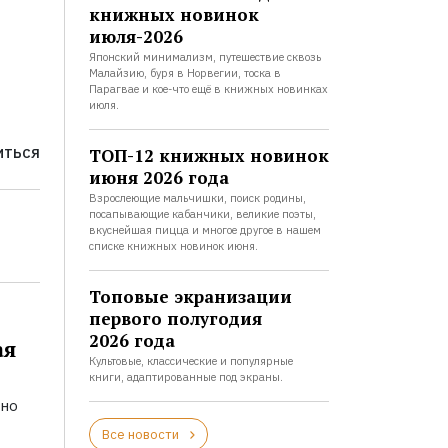
книжных новинок
июля-2026
Японский минимализм, путешествие сквозь
Малайзию, буря в Норвегии, тоска в
Парагвае и кое-что ещё в книжных новинках
июля.
ТОП-12 книжных новинок
ИТЬСЯ
июня 2026 года
Взрослеющие мальчишки, поиск родины,
посапывающие кабанчики, великие поэты,
вкуснейшая пицца и многое другое в нашем
списке книжных новинок июня.
Топовые экранизации
первого полугодия
2026 года
ая
Культовые, классические и популярные
книги, адаптированные под экраны.
ьно
Все новости