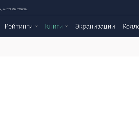
х, кто читает.
Рейтинги
Книги
Экранизации
Колл