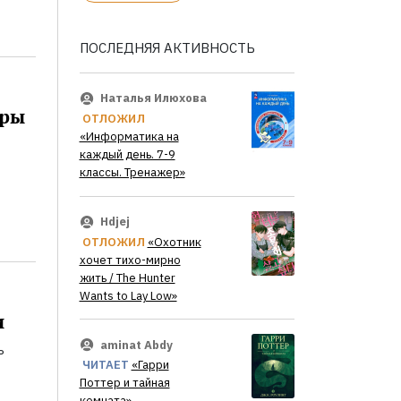
ПОСЛЕДНЯЯ АКТИВНОСТЬ
Наталья Илюхова
оры
ОТЛОЖИЛ
«Информатика на
каждый день. 7-9
классы. Тренажер»
Hdjej
ОТЛОЖИЛ
«Охотник
хочет тихо-мирно
жить / The Hunter
Wants to Lay Low»
и
aminat Abdy
ь
ЧИТАЕТ
«Гарри
Поттер и тайная