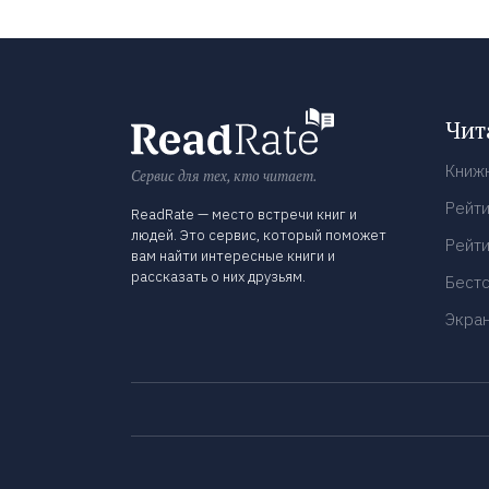
Чит
Книж
Сервис для тех, кто читает.
Рейти
ReadRate — место встречи книг и
людей. Это сервис, который поможет
Рейти
вам найти интересные книги и
рассказать о них друзьям.
Бест
Экра