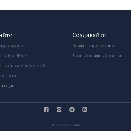
айте
Создавайте
ные новости
Книжные коллекции
нги ReadRate
Личный книжный профиль
нги от знаменитостей
селлеры
низации
© 2026 ReadRate