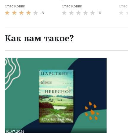
Стас Ковви
Стас Ковви
Стас К
3
0
Как вам такое?
01.07.2026