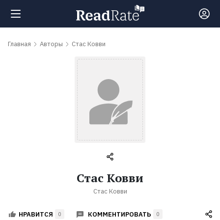
Поиск
Главная
Авторы
Стас Ковви
Новости
Рейтинги
Книги
Самые
Стас Ковви
обсуждаемые
Стас Ковви
книги
КОММЕНТИРОВАТЬ
НРАВИТСЯ
0
0
Авторы