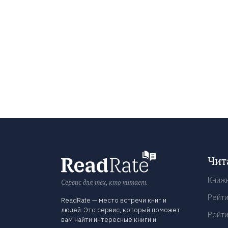
Чит
Книж
Сервис для тех, кто читает.
Рейти
ReadRate — место встречи книг и
людей. Это сервис, который поможет
Рейти
вам найти интересные книги и