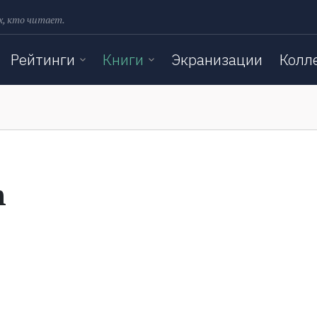
х, кто читает.
Рейтинги
Книги
Экранизации
Колл
h