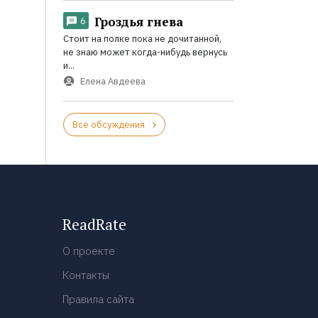
Гроздья гнева
6
Стоит на полке пока не дочитанной,
не знаю может когда-нибудь вернусь
и...
Елена Авдеева
Все обсуждения
ReadRate
О проекте
Контакты
Правила сайта