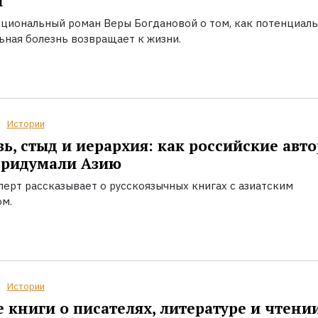
ы
циональный роман Веры Богдановой о том, как потенциал
ьная болезнь возвращает к жизни.
Истории
ь, стыд и иерархия: как российские авт
придумали Азию
перт рассказывает о русскоязычных книгах с азиатским
ом.
Истории
 книги о писателях, литературе и чтени