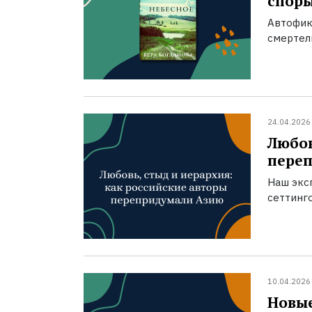
спор
Автофик
смертел
24.04.2026
Любов
пере
Наш экс
сеттинг
10.04.2026
Новые