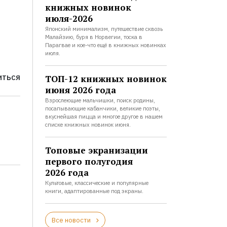
книжных новинок
июля-2026
Японский минимализм, путешествие сквозь
Малайзию, буря в Норвегии, тоска в
Парагвае и кое-что ещё в книжных новинках
июля.
ТОП-12 книжных новинок
ИТЬСЯ
июня 2026 года
Взрослеющие мальчишки, поиск родины,
посапывающие кабанчики, великие поэты,
вкуснейшая пицца и многое другое в нашем
списке книжных новинок июня.
Топовые экранизации
первого полугодия
2026 года
Культовые, классические и популярные
книги, адаптированные под экраны.
Все новости