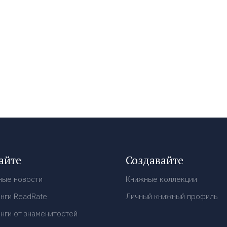
айте
Создавайте
ные новости
Книжные коллекции
нги ReadRate
Личный книжный профиль
нги от знаменитостей