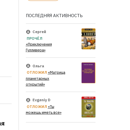
ПОСЛЕДНЯЯ АКТИВНОСТЬ
Сергей
ПРОЧЁЛ
«Приключения
Гулливера»
Ольга
ОТЛОЖИЛ
«Матрица
планетарных
открытий»
Evgeniy D
ОТЛОЖИЛ
«Ты
можешь иметь все»
ая