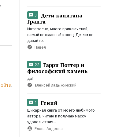
ь
Дети капитана
3
Гранта
Интересно, много приключений,
самый нежданный конец. Детям не
давайте...
Павел
Гарри Поттер и
22
философский камень
да!
войти
.
алексей ладыжинский
Гений
1
Шикарная книга от моего любимого
автора, читаю и получаю массу
удовольствия...
Елена Авдеева