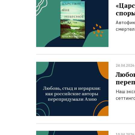
«Царс
спор
Автофик
смертел
24.04.2026
Любов
пере
Наш экс
сеттинг
10.04.2026