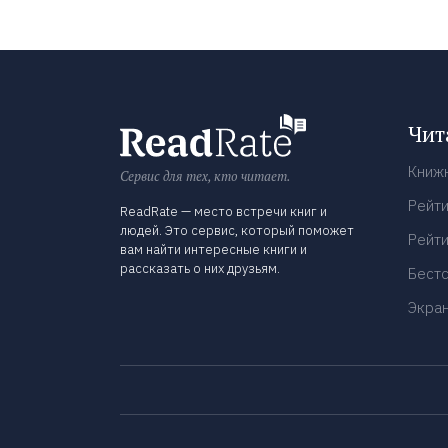
Чит
Книж
Сервис для тех, кто читает.
Рейти
ReadRate — место встречи книг и
людей. Это сервис, который поможет
Рейти
вам найти интересные книги и
рассказать о них друзьям.
Бест
Экра