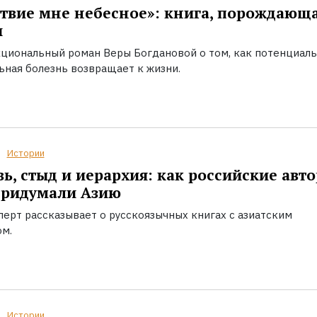
твие мне небесное»: книга, порождающ
ы
циональный роман Веры Богдановой о том, как потенциал
ьная болезнь возвращает к жизни.
Истории
ь, стыд и иерархия: как российские авт
придумали Азию
перт рассказывает о русскоязычных книгах с азиатским
ом.
Истории