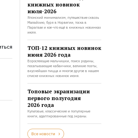
книжных новинок
июля-2026
Японский минимализм, путешествие сквозь
Малайзию, буря в Норвегии, тоска в
Парагвае и кое-что ещё в книжных новинках
июля.
ТОП-12 книжных новинок
ИТЬСЯ
июня 2026 года
Взрослеющие мальчишки, поиск родины,
посапывающие кабанчики, великие поэты,
вкуснейшая пицца и многое другое в нашем
списке книжных новинок июня.
Топовые экранизации
первого полугодия
2026 года
Культовые, классические и популярные
книги, адаптированные под экраны.
Все новости