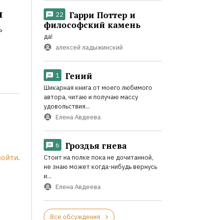
и
Гарри Поттер и
22
философский камень
ь
да!
алексей ладыжинский
Гений
1
Шикарная книга от моего любимого
автора, читаю и получаю массу
удовольствия...
Елена Авдеева
Гроздья гнева
6
войти
.
Стоит на полке пока не дочитанной,
не знаю может когда-нибудь вернусь
и...
Елена Авдеева
Все обсуждения