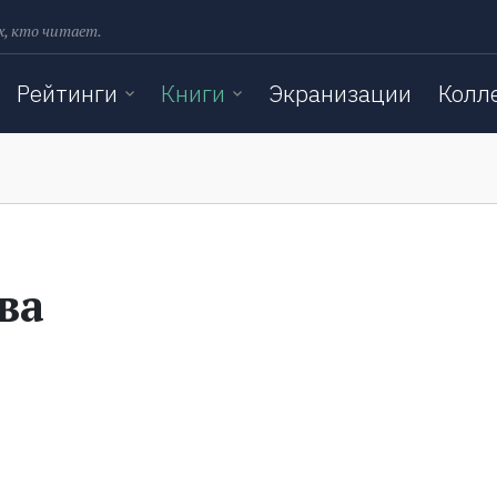
х, кто читает.
Рейтинги
Книги
Экранизации
Колл
ва