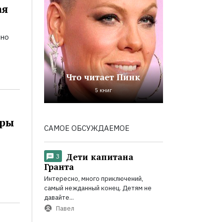
ая
ьно
Что читает Пинк
5 книг
оры
САМОЕ ОБСУЖДАЕМОЕ
Дети капитана
3
Гранта
Интересно, много приключений,
самый нежданный конец. Детям не
давайте...
Павел