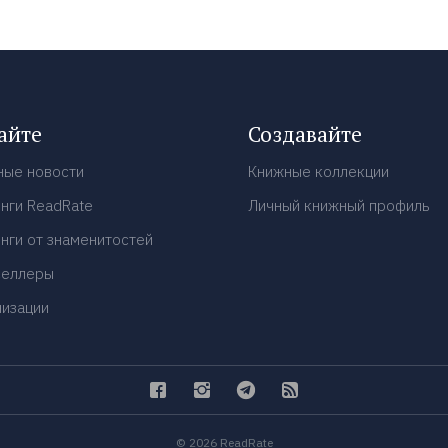
айте
Создавайте
ные новости
Книжные коллекции
нги ReadRate
Личный книжный профиль
нги от знаменитостей
селлеры
низации
© 2026 ReadRate