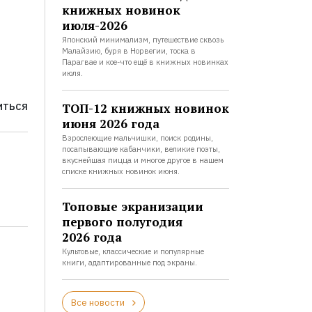
книжных новинок
июля-2026
Японский минимализм, путешествие сквозь
Малайзию, буря в Норвегии, тоска в
Парагвае и кое-что ещё в книжных новинках
июля.
ТОП-12 книжных новинок
ИТЬСЯ
июня 2026 года
Взрослеющие мальчишки, поиск родины,
посапывающие кабанчики, великие поэты,
вкуснейшая пицца и многое другое в нашем
списке книжных новинок июня.
Топовые экранизации
первого полугодия
2026 года
Культовые, классические и популярные
книги, адаптированные под экраны.
Все новости