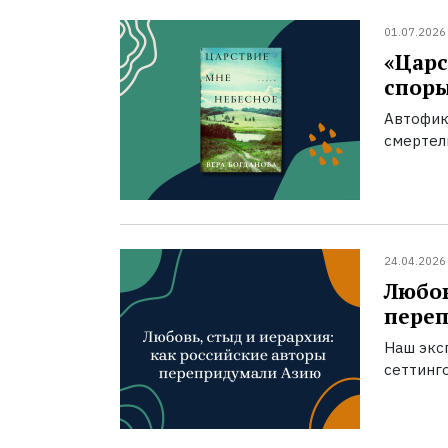
01.07.2026
«Царс
спор
Автофик
смертел
24.04.2026
Любов
пере
Наш экс
сеттинг