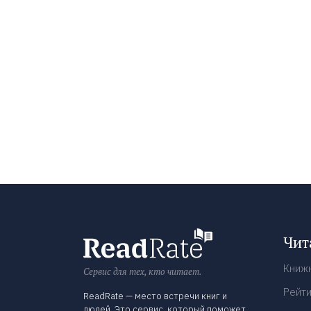
Чит
Книж
Сервис для тех, кто читает.
Рейти
ReadRate — место встречи книг и
людей. Это сервис, который поможет