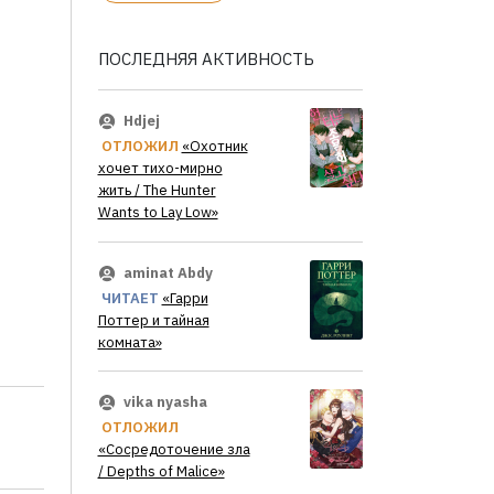
ПОСЛЕДНЯЯ АКТИВНОСТЬ
Hdjej
ОТЛОЖИЛ
«Охотник
хочет тихо-мирно
жить / The Hunter
Wants to Lay Low»
aminat Abdy
ЧИТАЕТ
«Гарри
Поттер и тайная
комната»
vika nyasha
ОТЛОЖИЛ
«Сосредоточение зла
/ Depths of Malice»