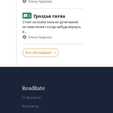
Елена Авдеева
Гроздья гнева
6
Стоит на полке пока не дочитанной,
не знаю может когда-нибудь вернусь
и...
Елена Авдеева
Все обсуждения
ReadRate
О проекте
Контакты