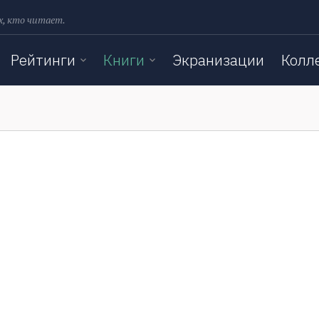
х, кто читает.
Рейтинги
Книги
Экранизации
Колл