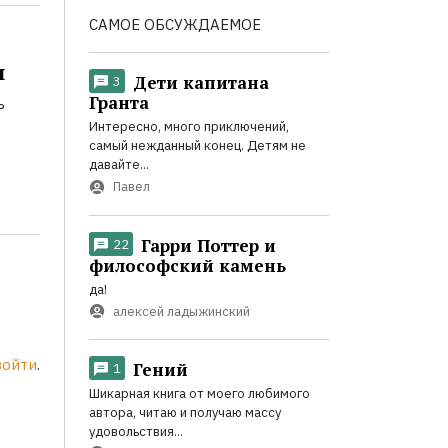
САМОЕ ОБСУЖДАЕМОЕ
и
Дети капитана
3
Гранта
ь
Интересно, много приключений,
самый нежданный конец. Детям не
давайте...
Павел
Гарри Поттер и
22
философский камень
да!
алексей ладыжинский
войти
.
Гений
1
Шикарная книга от моего любимого
автора, читаю и получаю массу
удовольствия...