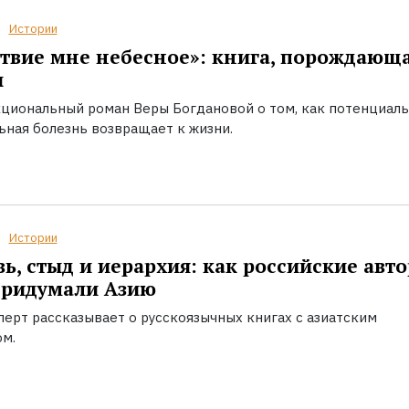
Истории
твие мне небесное»: книга, порождающ
ы
циональный роман Веры Богдановой о том, как потенциал
ьная болезнь возвращает к жизни.
Истории
ь, стыд и иерархия: как российские авт
придумали Азию
перт рассказывает о русскоязычных книгах с азиатским
ом.