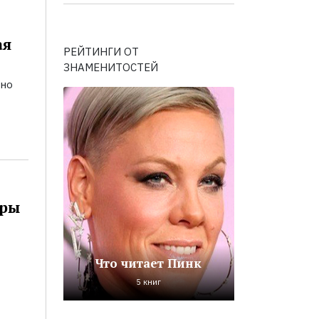
ая
РЕЙТИНГИ ОТ
ЗНАМЕНИТОСТЕЙ
ьно
оры
Что читает Пинк
5 книг