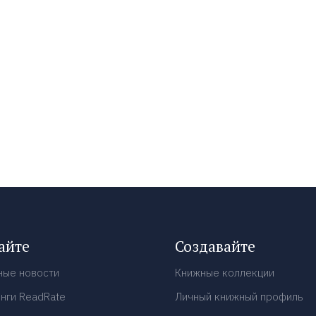
айте
Создавайте
ные новости
Книжные коллекции
нги ReadRate
Личный книжный профиль