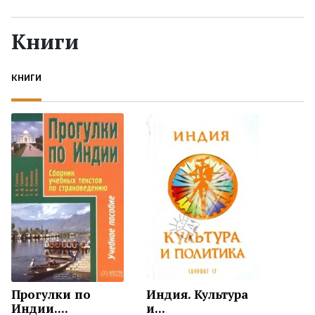
Жанры
Книги
Серии
КНИГИ
Экранизации
Коллекции
Прогулки по
Индия. Культура
Индии....
и...