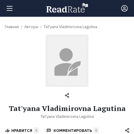
Поиск
Главная
Авторы
Tat'yana Vladimirovna Lagutina
Новости
Рейтинги
Книги
Самые
Tat'yana Vladimirovna Lagutina
обсуждаемые
Tat'yana Vladimirovna Lagutina
книги
КОММЕНТИРОВАТЬ
НРАВИТСЯ
0
0
Авторы