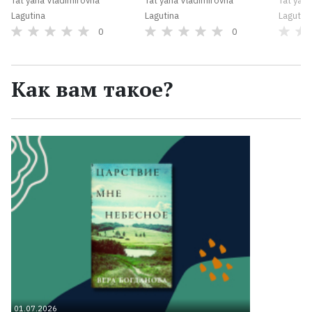
Tat'yana Vladimirovna
Tat'yana Vladimirovna
Tat'yan
Lagutina
Lagutina
Lagutin
0
0
Как вам такое?
01.07.2026