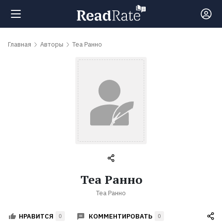
Поиск
Главная
Авторы
Теа Ранно
Новости
Рейтинги
Книги
Самые
Теа Ранно
обсуждаемые
Теа Ранно
книги
КОММЕНТИРОВАТЬ
НРАВИТСЯ
0
0
Авторы