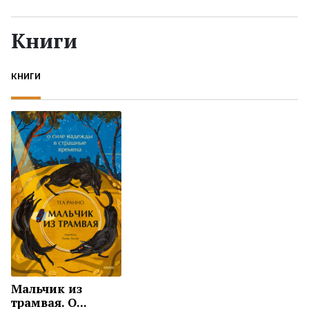
Жанры
Книги
Серии
КНИГИ
Экранизации
Коллекции
Мальчик из
трамвая. О...