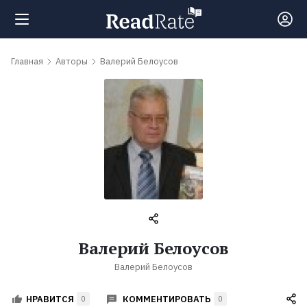
Поиск
Главная
Авторы
Валерий Белоусов
Новости
Рейтинги
Книги
Самые
Валерий Белоусов
обсуждаемые
Валерий Белоусов
книги
КОММЕНТИРОВАТЬ
НРАВИТСЯ
0
0
Авторы