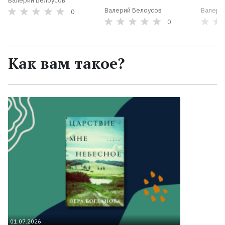
Валерий Белоусов
Валерий Белоусов
Валери
0
0
Как вам такое?
01.07.2026