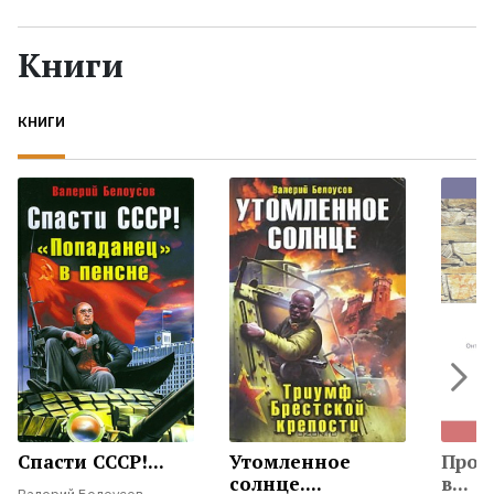
Жанры
Книги
Серии
КНИГИ
Экранизации
Коллекции
Спасти СССР!...
Утомленное
Проб
солнце....
в...