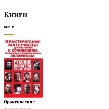
Жанры
Книги
Серии
КНИГИ
Экранизации
Коллекции
Практические...