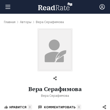
Поиск
Главная
Авторы
Вера Серафимова
Новости
Рейтинги
Книги
Самые
Вера Серафимова
обсуждаемые
Вера Серафимова
книги
КОММЕНТИРОВАТЬ
НРАВИТСЯ
0
0
Авторы