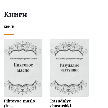
Жанры
Книги
Серии
КНИГИ
Экранизации
Коллекции
Pihtovoe maslo
Razudalye
(in...
chastushki...