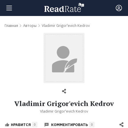
Поиск
Главная
Авторы
Vladimir Grigor'evich Kedrov
Новости
Рейтинги
Книги
Самые
Vladimir Grigor'evich Kedrov
обсуждаемые
Vladimir Grigor'evich Kedrov
книги
КОММЕНТИРОВАТЬ
НРАВИТСЯ
0
0
Авторы