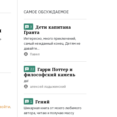
САМОЕ ОБСУЖДАЕМОЕ
Дети капитана
3
и
Гранта
ь
Интересно, много приключений,
самый нежданный конец. Детям не
давайте...
Павел
Гарри Поттер и
22
философский камень
да!
алексей ладыжинский
Гений
1
войти
.
Шикарная книга от моего любимого
автора, читаю и получаю массу