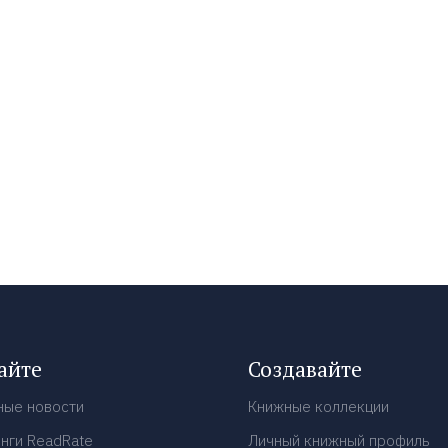
айте
Создавайте
ные новости
Книжные коллекции
нги ReadRate
Личный книжный профиль