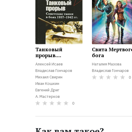
Танковый
Свита Мертвог
прорыв....
бога
Алексей Исаев
Наталия Мазова
Владислав Гончаров
Владислав Гончаров
Михаил Свирин
0
Иван Кошкин
Евгений Дриг
А. Мастерков
0
Как вам такое?