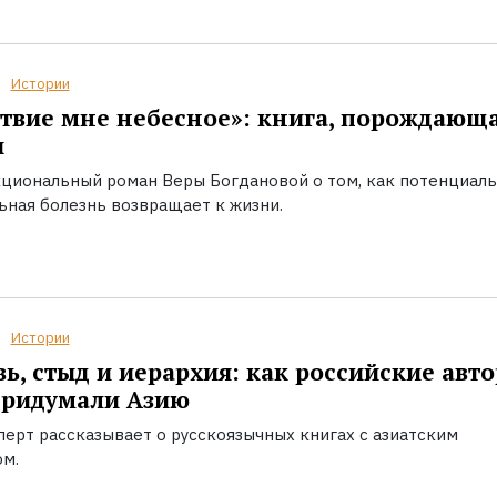
Истории
твие мне небесное»: книга, порождающ
ы
циональный роман Веры Богдановой о том, как потенциал
ьная болезнь возвращает к жизни.
Истории
ь, стыд и иерархия: как российские авт
придумали Азию
перт рассказывает о русскоязычных книгах с азиатским
ом.