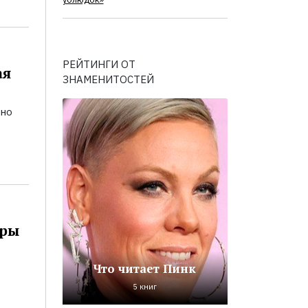
ублюдок»
РЕЙТИНГИ ОТ
ая
ЗНАМЕНИТОСТЕЙ
ьно
оры
Что читает Пинк
5 книг