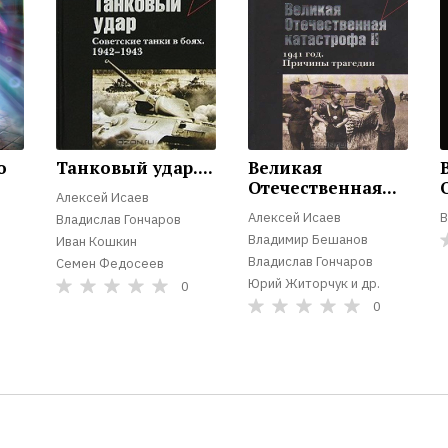
о
Танковый удар....
Великая
Отечественная...
Алексей Исаев
Алексей Исаев
В
Владислав Гончаров
Владимир Бешанов
Иван Кошкин
Владислав Гончаров
Семен Федосеев
Юрий Житорчук и др.
0
0