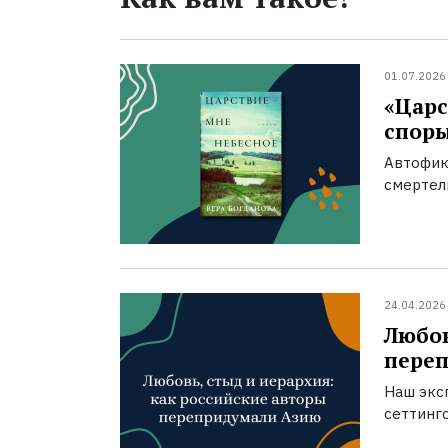
01.07.2026
«Царс
спор
Автофик
смертел
24.04.2026
Любов
пере
Наш экс
сеттинг