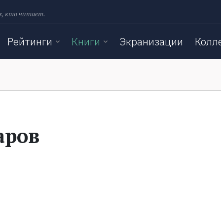
х, кто читает.
Рейтинги
Книги
Экранизации
Колл
аров