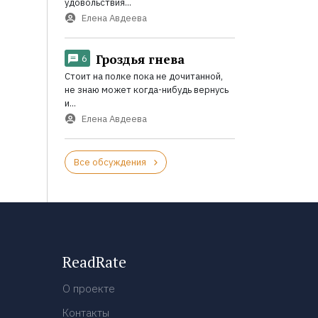
удовольствия...
Елена Авдеева
Гроздья гнева
6
Стоит на полке пока не дочитанной,
не знаю может когда-нибудь вернусь
и...
Елена Авдеева
Все обсуждения
ReadRate
О проекте
Контакты