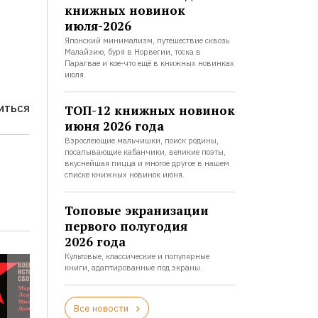
книжных новинок
июля-2026
Японский минимализм, путешествие сквозь
Малайзию, буря в Норвегии, тоска в
Парагвае и кое-что ещё в книжных новинках
июля.
ТОП-12 книжных новинок
ИТЬСЯ
июня 2026 года
Взрослеющие мальчишки, поиск родины,
посапывающие кабанчики, великие поэты,
вкуснейшая пицца и многое другое в нашем
списке книжных новинок июня.
Топовые экранизации
первого полугодия
2026 года
Культовые, классические и популярные
книги, адаптированные под экраны.
Все новости