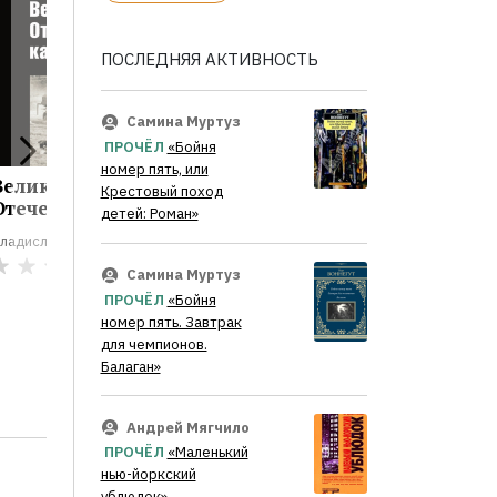
ПОСЛЕДНЯЯ АКТИВНОСТЬ
Самина Муртуз
ПРОЧЁЛ
«Бойня
номер пять, или
Великая
Трагедия 1941....
1941. З
Крестовый поход
Отечественная...
победы.
детей: Роман»
Владислав Гончаров
ладислав Гончаров
Владислав 
0
0
Самина Муртуз
ПРОЧЁЛ
«Бойня
номер пять. Завтрак
для чемпионов.
Балаган»
Андрей Мягчило
ПРОЧЁЛ
«Маленький
нью-йоркский