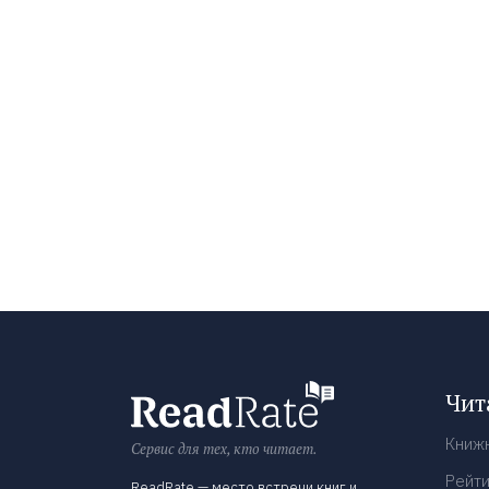
Чит
Книж
Сервис для тех, кто читает.
Рейти
ReadRate — место встречи книг и