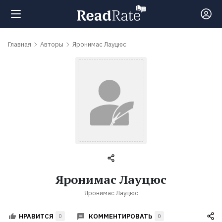
Поиск
Главная
Авторы
Яронимас Лауцюс
Новости
Рейтинги
Книги
Самые
Яронимас Лауцюс
обсуждаемые
Яронимас Лауцюс
книги
КОММЕНТИРОВАТЬ
НРАВИТСЯ
0
0
Авторы