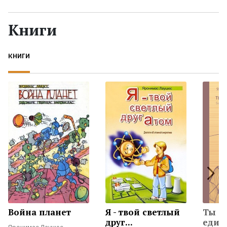
Жанры
Книги
Серии
КНИГИ
Экранизации
Коллекции
Война планет
Я - твой светлый
Ты
друг...
един