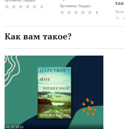
Яронимас Лауцюс
тако
Яронимас Лауцюс
0
Яроним
0
Как вам такое?
01.07.2026