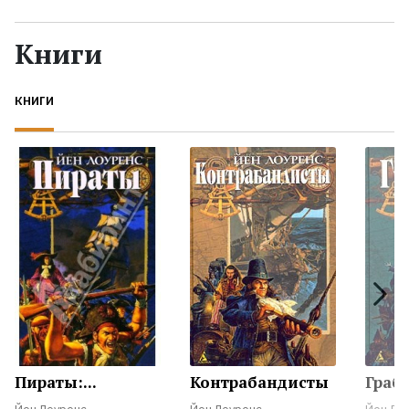
Жанры
Книги
Серии
КНИГИ
Экранизации
Коллекции
Пираты:...
Контрабандисты
Граб