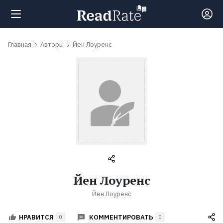
Поиск
Главная
Авторы
Йен Лоуренс
Новости
Рейтинги
Книги
Самые
Йен Лоуренс
обсуждаемые
Йен Лоуренс
книги
КОММЕНТИРОВАТЬ
НРАВИТСЯ
0
0
Авторы