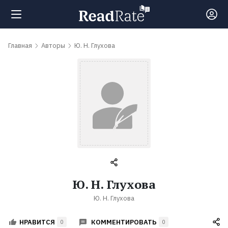
Поиск
Главная
Авторы
Ю. Н. Глухова
Новости
Рейтинги
Книги
Самые
Ю. Н. Глухова
обсуждаемые
Ю. Н. Глухова
книги
КОММЕНТИРОВАТЬ
НРАВИТСЯ
0
0
Авторы