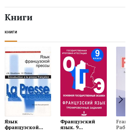
Жанры
Книги
Серии
КНИГИ
Экранизации
Коллекции
Язык
Французский
Franc
французской...
язык. 9...
Работ