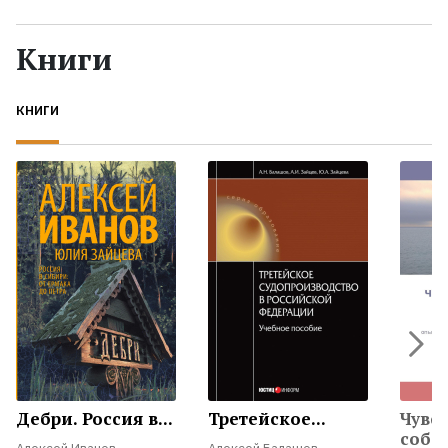
Жанры
Книги
Серии
КНИГИ
Экранизации
Коллекции
Дебри. Россия в...
Третейское...
Чувс
собст