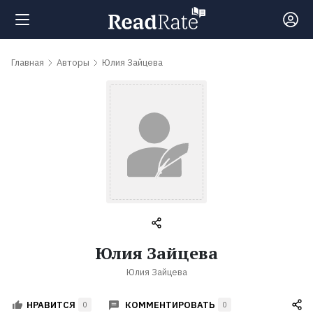
Поиск
Главная
Авторы
Юлия Зайцева
Новости
Рейтинги
Книги
Самые
Юлия Зайцева
обсуждаемые
Юлия Зайцева
книги
КОММЕНТИРОВАТЬ
НРАВИТСЯ
0
0
Авторы