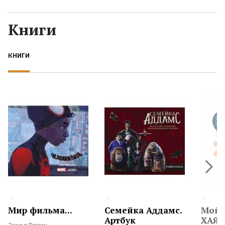
Жанры
Книги
Серии
КНИГИ
Экранизации
Коллекции
Мир фильма...
Семейка Аддамс.
Мой 
Артбук
ХАЯО.