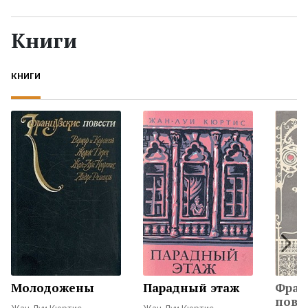
Жанры
Книги
Серии
КНИГИ
Экранизации
Коллекции
Молодожены
Парадный этаж
Фран
пове