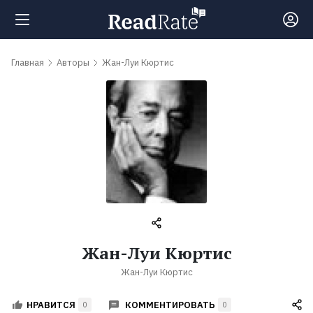
Поиск
Главная
Авторы
Жан-Луи Кюртис
Новости
Рейтинги
Книги
Самые
Жан-Луи Кюртис
обсуждаемые
Жан-Луи Кюртис
книги
КОММЕНТИРОВАТЬ
НРАВИТСЯ
0
0
Авторы