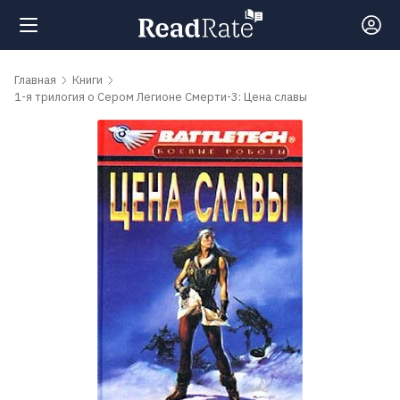
Поиск
Главная
Книги
1-я трилогия о Сером Легионе Смерти-3: Цена славы
Новости
Рейтинги
Книги
Самые
обсуждаемые
книги
Авторы