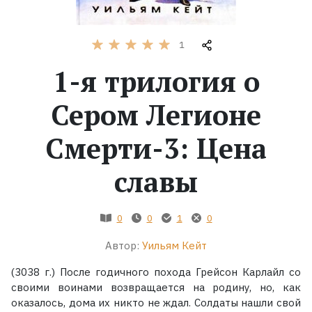
Жанры
1
Серии
1-я трилогия о
Экранизации
Сером Легионе
Смерти-3: Цена
Коллекции
славы
0
0
1
0
Автор:
Уильям Кейт
(3038 г.) После годичного похода Грейсон Карлайл со
своими воинами возвращается на родину, но, как
оказалось, дома их никто не ждал. Солдаты нашли свой