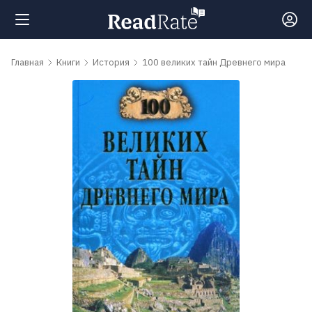
Поиск
Главная
Книги
История
100 великих тайн Древнего мира
Новости
Рейтинги
Книги
Самые
обсуждаемые
книги
Авторы