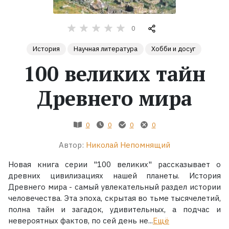
Жанры
0
Серии
История
Научная литература
Хобби и досуг
100 великих тайн
Экранизации
Древнего мира
Коллекции
0
0
0
0
Автор:
Николай Непомнящий
Новая книга серии "100 великих" рассказывает о
древних цивилизациях нашей планеты. История
Древнего мира - самый увлекательный раздел истории
человечества. Эта эпоха, скрытая во тьме тысячелетий,
полна тайн и загадок, удивительных, а подчас и
невероятных фактов, по сей день не...
Ещё