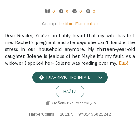
0
0
0
0
Жанры
Автор:
Debbie Macomber
Серии
Dear Reader, You've probably heard that my wife has left
me. Rachel's pregnant and she says she can't handle the
Экранизации
stress in our household anymore. My thirteen-year-old
daughter, Jolene, is jealous of her. Maybe it's my fault. As a
widower I spoiled her- Jolene was reading over my...
Ещё
Коллекции
ПЛАНИРУЮ ПРОЧИТАТЬ
НАЙТИ
Добавить в коллекцию
HarperCollins
2011 г.
9781455821242