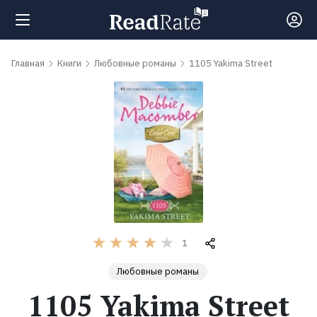
Поиск
Главная
Книги
Любовные романы
1105 Yakima Street
Новости
Рейтинги
Книги
Самые
1
обсуждаемые
Любовные романы
книги
1105 Yakima Street
Авторы