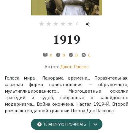
Жанры
0
Серии
1919
Экранизации
0
0
0
0
Коллекции
Автор:
Джон Пассос
Голоса мира... Панорама времени... Поразительная,
сложная форма повествования — обрывочного,
мультиплицированного... Многоцветные осколки
трагедий и судеб, собранные в калейдоскоп
модернизма... Война окончена. Настал 1919-Й. Второй
роман легендарной трилогии Джона Дос Пассоса!
ПЛАНИРУЮ ПРОЧИТАТЬ