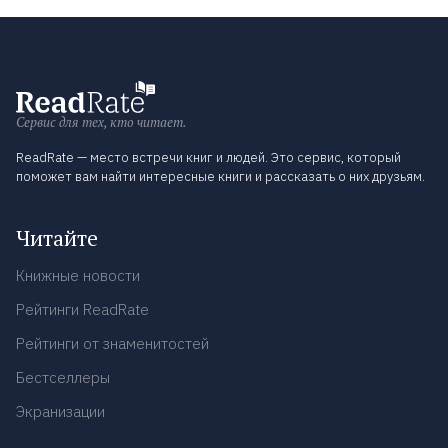
Сервис для тех, кто читает.
ReadRate — место встречи книг и людей. Это сервис, который
поможет вам найти интересные книги и рассказать о них друзьям.
Читайте
Книжные новости
Рейтинги ReadRate
Рейтинги от знаменитостей
Бестселлеры
Экранизации