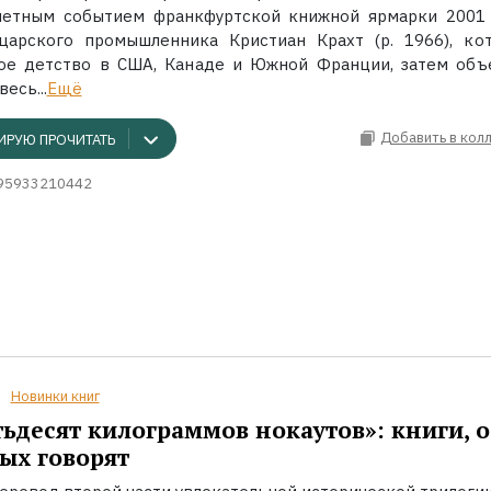
етным событием франкфуртской книжной ярмарки 2001 
арского промышленника Кристиан Крахт (р. 1966), ко
ое детство в США, Канаде и Южной Франции, затем объ
весь...
Ещё
Добавить в кол
ИРУЮ ПРОЧИТАТЬ
95933210442
Новинки книг
ьдесят килограммов нокаутов»: книги, о
ых говорят