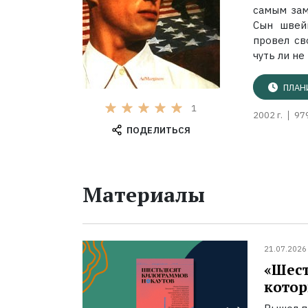
самым зам
Сын швейц
провел св
чуть ли не 
ПЛАН
1
2002 г.
97
ПОДЕЛИТЬСЯ
Материалы
21.07.2026
«Шест
котор