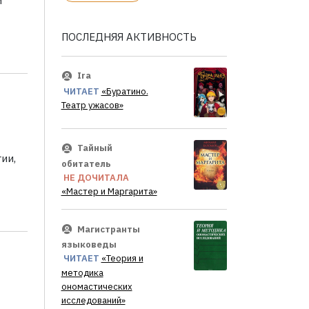
и
ПОСЛЕДНЯЯ АКТИВНОСТЬ
Ira
ЧИТАЕТ
«Буратино.
Театр ужасов»
Тайный
ии,
обитатель
НЕ ДОЧИТАЛА
«Мастер и Маргарита»
Магистранты
языковеды
ЧИТАЕТ
«Теория и
методика
ономастических
исследований»