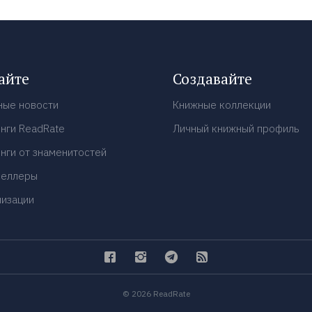
айте
Создавайте
ные новости
Книжные коллекции
нги ReadRate
Личный книжный профиль
нги от знаменитостей
селлеры
низации
© 2026 ReadRate