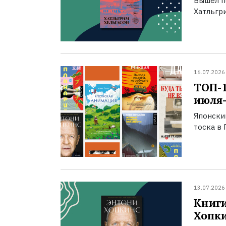
Вышел п
Хатльгри
16.07.2026
ТОП-
июля-
Японски
тоска в 
13.07.2026
Книги
Хопк