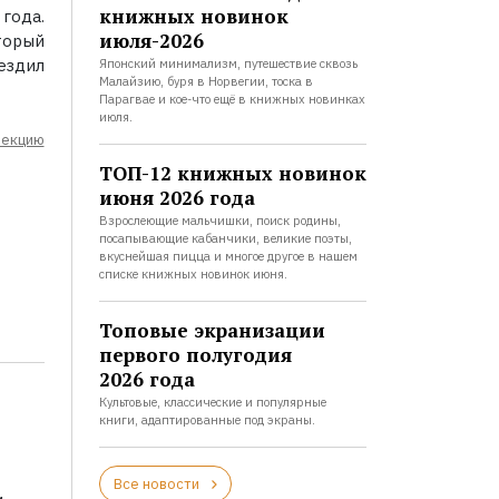
книжных новинок
года.
июля-2026
торый
ездил
Японский минимализм, путешествие сквозь
Малайзию, буря в Норвегии, тоска в
Парагвае и кое-что ещё в книжных новинках
июля.
лекцию
ТОП-12 книжных новинок
июня 2026 года
Взрослеющие мальчишки, поиск родины,
посапывающие кабанчики, великие поэты,
вкуснейшая пицца и многое другое в нашем
списке книжных новинок июня.
Топовые экранизации
первого полугодия
2026 года
Культовые, классические и популярные
книги, адаптированные под экраны.
Все новости