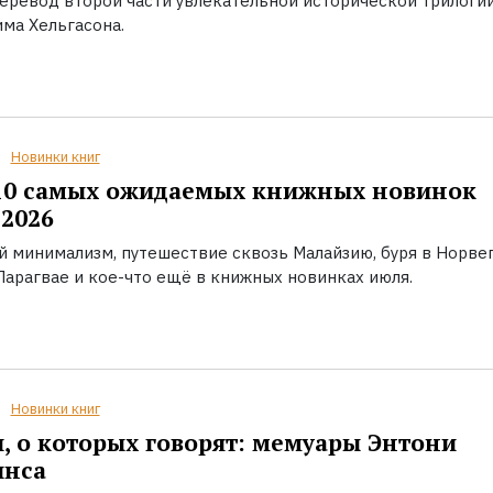
еревод второй части увлекательной исторической трилоги
ма Хельгасона.
Новинки книг
10 самых ожидаемых книжных новинок
2026
й минимализм, путешествие сквозь Малайзию, буря в Норвег
Парагвае и кое-что ещё в книжных новинках июля.
Новинки книг
, о которых говорят: мемуары Энтони
инса