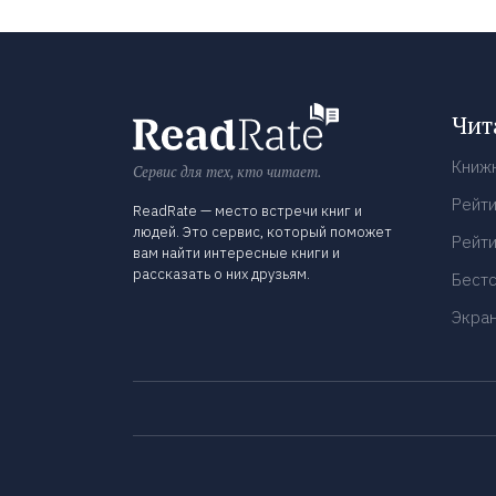
Чит
Книж
Сервис для тех, кто читает.
Рейти
ReadRate — место встречи книг и
людей. Это сервис, который поможет
Рейти
вам найти интересные книги и
рассказать о них друзьям.
Бест
Экра