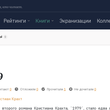
х, кто читает.
Рейтинги
Книги
Экранизации
Колл
ТЫ
0
9
читают
0
Отложили
0
Прочитали
1
Не дочитали
0
стиан Крахт
 второго романа Кристиана Крахта, `1979`, стало едва 