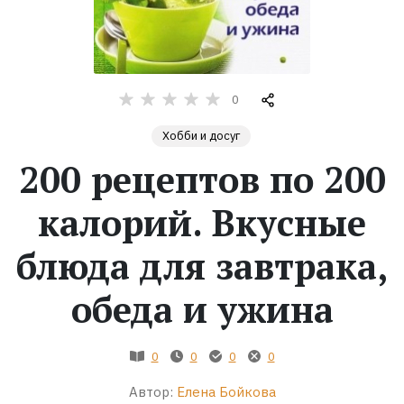
Жанры
Серии
0
Экранизации
Хобби и досуг
200 рецептов по 200
Коллекции
калорий. Вкусные
блюда для завтрака,
обеда и ужина
0
0
0
0
Автор:
Елена Бойкова