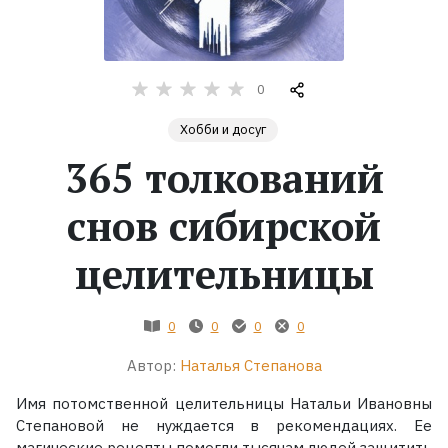
Жанры
0
Серии
Хобби и досуг
Экранизации
365 толкований
снов сибирской
Коллекции
целительницы
0
0
0
0
Автор:
Наталья Степанова
Имя потомственной целительницы Натальи Ивановны
Степановой не нуждается в рекомендациях. Ее
магические рецепты помогли тысячам людей защитить