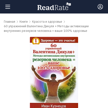
Поиск
Главная
Книги
Красота и здоровье
60 упражнений Валентина Дикуля + Методы активизации
внутренних резервов человека = ваше 100% здоровье
Новости
Рейтинги
Книги
Самые
обсуждаемые
книги
Авторы