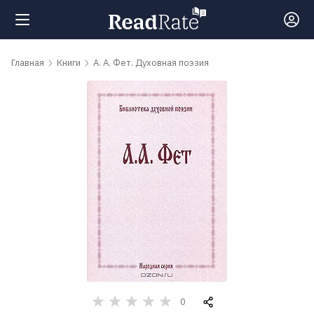
Поиск
Главная
Книги
А. А. Фет. Духовная поэзия
Новости
Рейтинги
Книги
Самые
обсуждаемые
книги
0
Авторы