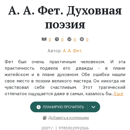
А. А. Фет. Духовная
Жанры
поэзия
Серии
0
0
0
0
Экранизации
Автор:
А. А. Фет.
Коллекции
Фет был очень практичным человеком. И эта
практичность подвела его дважды - в плане
житейском и в плане духовном. Обе ошибки нашли
свое место в поэзии великого мастера. Он никогда не
чувствовал себя счастливым. Этот трагический
отпечаток ощущается даже в самых, казалось бы...
Ещё
ПЛАНИРУЮ ПРОЧИТАТЬ
Добавить в коллекцию
2007 г.
9785902992066