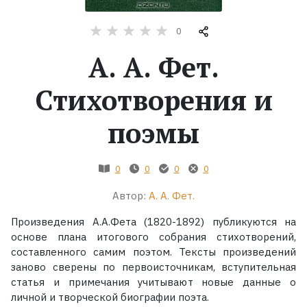
Жанры
0
А. А. Фет.
Серии
Стихотворения и
Экранизации
поэмы
Коллекции
0
0
0
0
Автор:
А. А. Фет.
Произведения А.А.Фета (1820-1892) публикуются на
основе плана итогового собрания стихотворений,
составленного самим поэтом. Тексты произведений
заново сверены по первоисточникам, вступительная
статья и примечания учитывают новые данные о
личной и творческой биографии поэта.