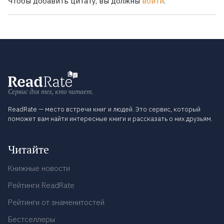
Чтобы добавить цитату, вы должны
войти
.
Сервис для тех, кто читает.
ReadRate — место встречи книг и людей. Это сервис, который
поможет вам найти интересные книги и рассказать о них друзьям.
Читайте
Книжные новости
Рейтинги ReadRate
Рейтинги от знаменитостей
Бестселлеры