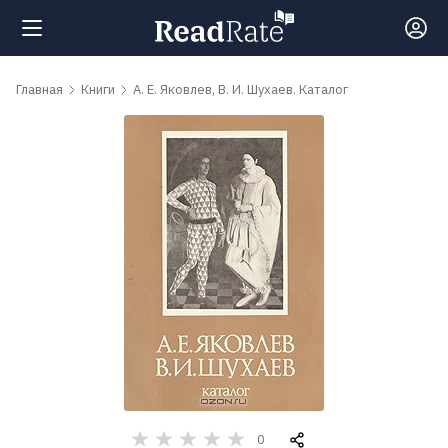
Поиск
Главная
Книги
А. Е. Яковлев, В. И. Шухаев. Каталог
Новости
Рейтинги
Книги
Самые
обсуждаемые
книги
0
Авторы