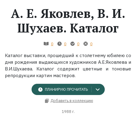
А. Е. Яковлев, В. И.
Жанры
Шухаев. Каталог
Серии
0
0
0
0
Экранизации
Каталог выставки, прошедший к столетнему юбилею со
дня рождения выдающихся художников А.Е.Яковлева и
Коллекции
В.И.Шухаева. Каталог содержит цветные и тоновые
репродукции картин мастеров.
ПЛАНИРУЮ ПРОЧИТАТЬ
Добавить в коллекцию
1988 г.