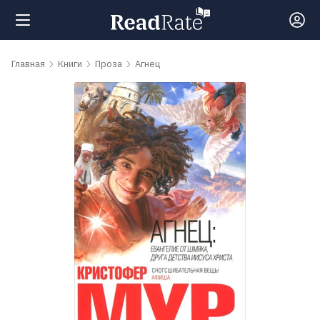
Поиск
Главная
Книги
Проза
Агнец
Новости
Рейтинги
Книги
Самые
обсуждаемые
книги
Авторы