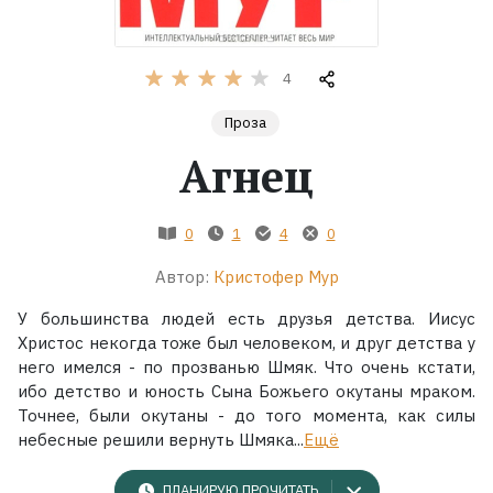
Жанры
4
Серии
Проза
Агнец
Экранизации
Коллекции
0
1
4
0
Автор:
Кристофер Мур
У большинства людей есть друзья детства. Иисус
Христос некогда тоже был человеком, и друг детства у
него имелся - по прозванью Шмяк. Что очень кстати,
ибо детство и юность Сына Божьего окутаны мраком.
Точнее, были окутаны - до того момента, как силы
небесные решили вернуть Шмяка...
Ещё
ПЛАНИРУЮ ПРОЧИТАТЬ