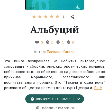
Жанры
1
Серии
Альбуций
Экранизации
0
0
1
0
Коллекции
Автор:
Паскаль Киньяр
Эта книга возвращает из небытия литературное
сокровище - сборник римских эротических романов,
небезызвестных, но обреченных на долгое забвение по
причинам морального, эстетического или
воспитательного порядка. Это "Тысяча и одна ночь"
римского общества времен диктатуры Цезаря и...
Ещё
ПЛАНИРУЮ ПРОЧИТАТЬ
Добавить в коллекцию