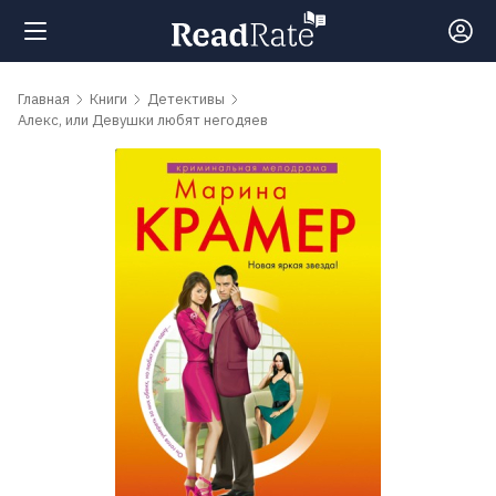
Поиск
Главная
Книги
Детективы
Алекс, или Девушки любят негодяев
Новости
Рейтинги
Книги
Самые
обсуждаемые
книги
Авторы