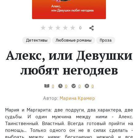
Жанры
0
Серии
Детективы
Любовные романы
Проза
Экранизации
Алекс, или Девушки
любят негодяев
Коллекции
0
0
0
0
Автор:
Марина Крамер
Мария и Маргарита: две подруги, два характера, две
судьбы. И один мужчина между ними - Алекс.
Таинственный. Властный. Всегда готовый прийти на
помощь... Только одного он не в силах сделать -
выбрать между ними: бесконечно нежной и все