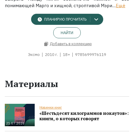
понимающей Марго и хищной, строптивой Мэри....
Ещё
ПЛАНИРУЮ ПРОЧИТАТЬ
НАЙТИ
Добавить в коллекцию
Эксмо
2010 г.
18+
9785699976119
Материалы
Новинки книг
«Шестьдесят килограммов нокаутов»:
книги, о которых говорят
21.07.2026