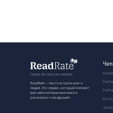
Чит
Книж
Сервис для тех, кто читает.
Рейти
ReadRate — место встречи книг и
людей. Это сервис, который поможет
Рейти
вам найти интересные книги и
рассказать о них друзьям.
Бест
Экра