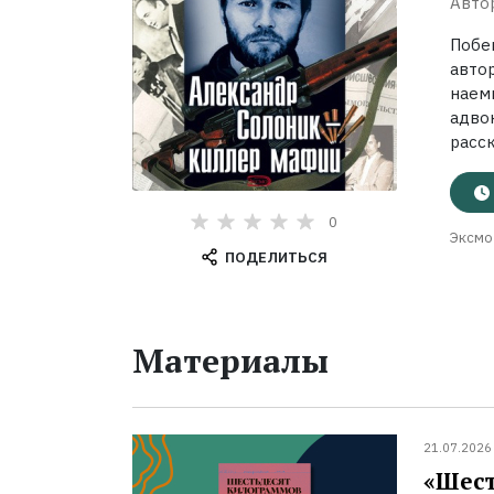
Авто
Побе
авто
наем
адво
расск
0
Эксмо
ПОДЕЛИТЬСЯ
Материалы
21.07.2026
«Шест