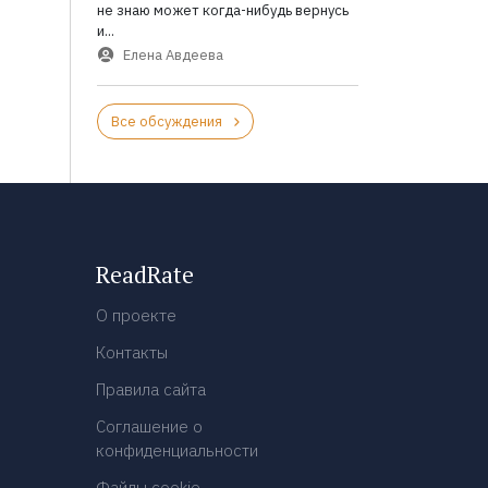
не знаю может когда-нибудь вернусь
и...
Елена Авдеева
Все обсуждения
ReadRate
О проекте
Контакты
Правила сайта
Соглашение о
конфиденциальности
Файлы cookie