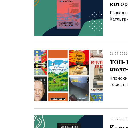
котор
Вышел п
Хатльгри
16.07.2026
ТОП-
июля-
Японски
тоска в 
13.07.2026
Книги