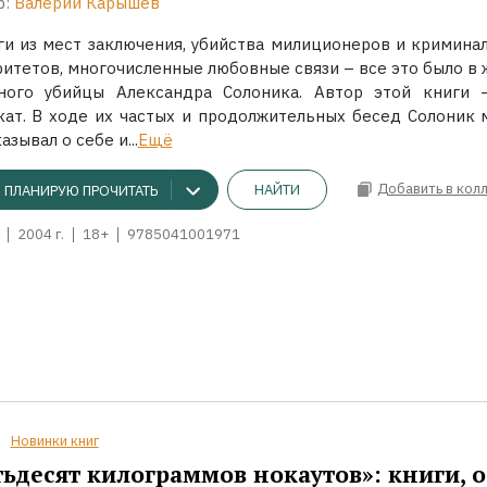
р:
Валерий Карышев
ги из мест заключения, убийства милиционеров и кримина
ритетов, многочисленные любовные связи – все это было в 
ного убийцы Александра Солоника. Автор этой книги 
кат. В ходе их частых и продолжительных бесед Солоник 
азывал о себе и...
Ещё
Добавить в кол
НАЙТИ
ПЛАНИРУЮ ПРОЧИТАТЬ
2004 г.
18+
9785041001971
Новинки книг
ьдесят килограммов нокаутов»: книги, о