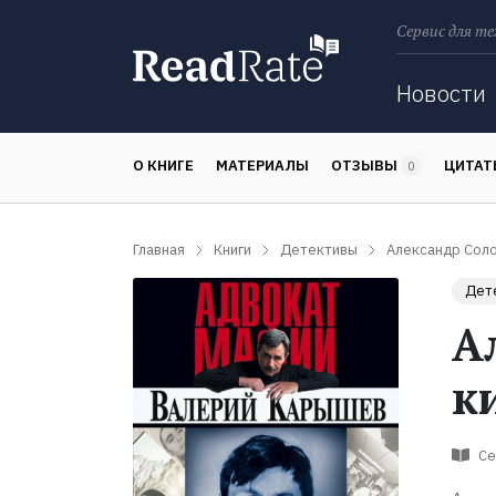
Сервис для те
Поиск
Новости
О КНИГЕ
МАТЕРИАЛЫ
ОТЗЫВЫ
ЦИТА
0
Главная
Книги
Детективы
Александр Соло
Дет
А
к
Се