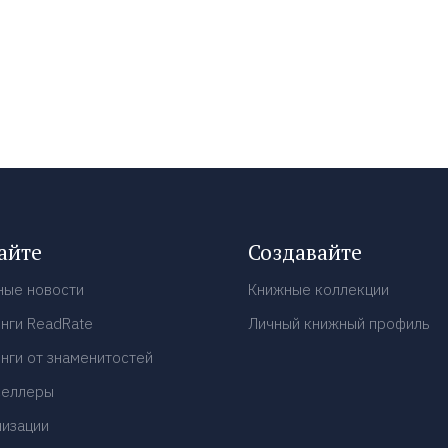
айте
Создавайте
ные новости
Книжные коллекции
нги ReadRate
Личный книжный профиль
нги от знаменитостей
селлеры
низации