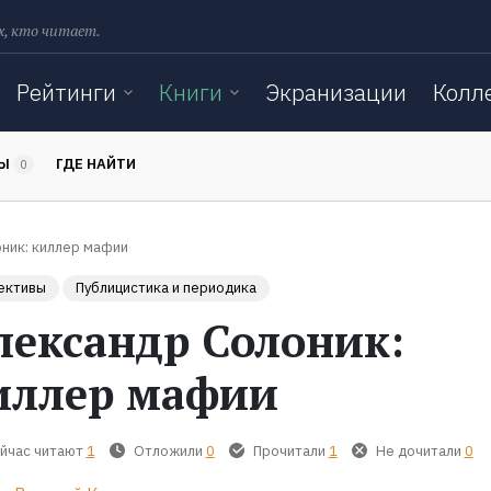
х, кто читает.
Рейтинги
Книги
Экранизации
Колл
ТЫ
ГДЕ НАЙТИ
0
ник: киллер мафии
ективы
Публицистика и периодика
лександр Солоник:
иллер мафии
йчас читают
1
Отложили
0
Прочитали
1
Не дочитали
0