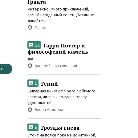
Гранта
Интересно, много приключений,
самый нежданный конец. Детям не
давайте...
Павел
Гарри Поттер и
22
философский камень
да!
алексей ладыжинский
ти
Гений
1
Шикарная книга от моего любимого
автора, читаю и получаю массу
удовольствия...
Елена Авдеева
Гроздья гнева
6
Стоит на полке пока не дочитанной,