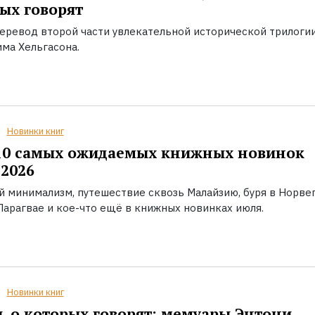
ых говорят
еревод второй части увлекательной исторической трилоги
ма Хельгасона.
Новинки книг
10 самых ожидаемых книжных новинок
2026
й минимализм, путешествие сквозь Малайзию, буря в Норвег
Парагвае и кое-что ещё в книжных новинках июля.
Новинки книг
, о которых говорят: мемуары Энтони