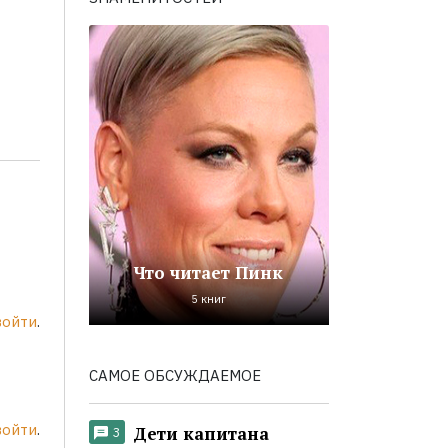
Что читает Пинк
5 книг
войти
.
САМОЕ ОБСУЖДАЕМОЕ
войти
.
Дети капитана
3