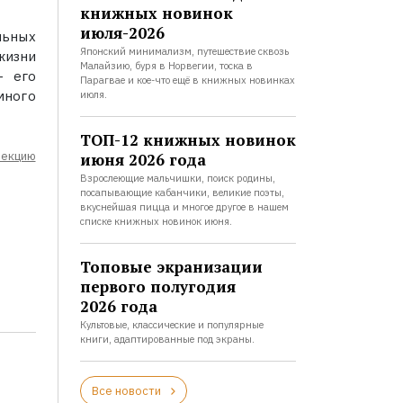
книжных новинок
июля-2026
льных
Японский минимализм, путешествие сквозь
жизни
Малайзию, буря в Норвегии, тоска в
– его
Парагвае и кое-что ещё в книжных новинках
много
июля.
ТОП-12 книжных новинок
лекцию
июня 2026 года
Взрослеющие мальчишки, поиск родины,
посапывающие кабанчики, великие поэты,
вкуснейшая пицца и многое другое в нашем
списке книжных новинок июня.
Топовые экранизации
первого полугодия
2026 года
Культовые, классические и популярные
книги, адаптированные под экраны.
Все новости