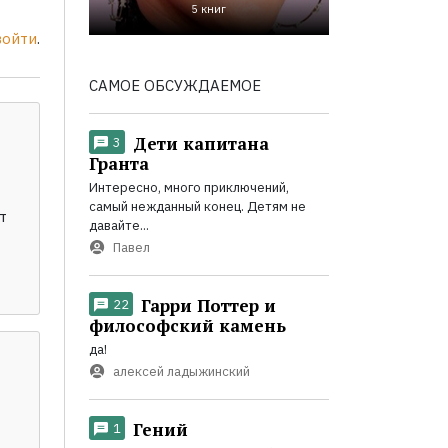
5 книг
войти
.
САМОЕ ОБСУЖДАЕМОЕ
Дети капитана
3
Гранта
Интересно, много приключений,
самый нежданный конец. Детям не
т
давайте...
Павел
Гарри Поттер и
22
философский камень
да!
алексей ладыжинский
Гений
1