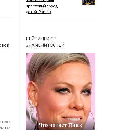
номер пять, или
Крестовый поход
детей: Роман»
РЕЙТИНГИ ОТ
ЗНАМЕНИТОСТЕЙ
овой
ателю.
Что читает Пинк
м вас!