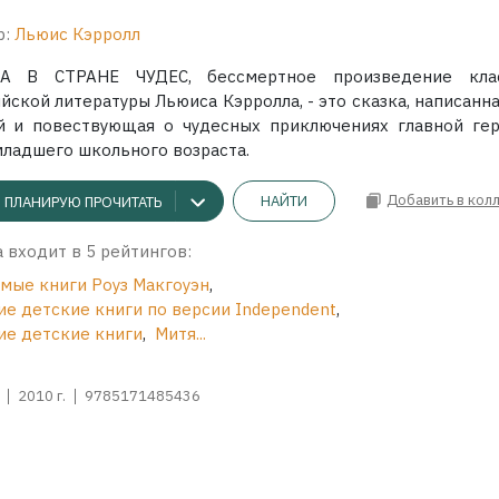
р:
Льюис Кэрролл
А В СТРАНЕ ЧУДЕС, бессмертное произведение кла
йской литературы Льюиса Кэрролла, - это сказка, написанн
й и повествующая о чудесных приключениях главной гер
младшего школьного возраста.
Добавить в кол
НАЙТИ
ПЛАНИРУЮ ПРОЧИТАТЬ
 входит в 5 рейтингов:
мые книги Роуз Макгоуэн
,
ие детские книги по версии Independent
,
ие детские книги
,
Митя...
2010 г.
9785171485436