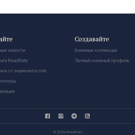
айте
Создавайте
ные новости
Книжные коллекции
нги ReadRate
Личный книжный профиль
нги от знаменитостей
селлеры
низации
© 2026 ReadRate