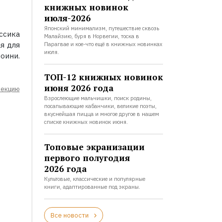
книжных новинок
июля-2026
Японский минимализм, путешествие сквозь
ссика
Малайзию, буря в Норвегии, тоска в
ая для
Парагвае и кое-что ещё в книжных новинках
июля.
оини.
ТОП-12 книжных новинок
июня 2026 года
лекцию
Взрослеющие мальчишки, поиск родины,
посапывающие кабанчики, великие поэты,
вкуснейшая пицца и многое другое в нашем
списке книжных новинок июня.
Топовые экранизации
первого полугодия
2026 года
Культовые, классические и популярные
книги, адаптированные под экраны.
Все новости