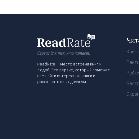
Чит
Книж
Сервис для тех, кто читает.
Рейти
ReadRate — место встречи книг и
людей. Это сервис, который поможет
Рейти
вам найти интересные книги и
рассказать о них друзьям.
Бест
Экра