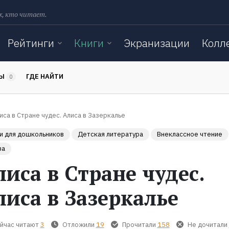
х, кто читает.
Рейтинги
Книги
Экранизации
Колл
ТЫ
ГДЕ НАЙТИ
0
иса в Стране чудес. Алиса в Зазеркалье
и для дошкольников
Детская литература
Внеклассное чтение
за
лиса в Стране чудес.
лиса в Зазеркалье
йчас читают
3
Отложили
19
Прочитали
158
Не дочитали