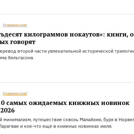
Новинки книг
ьдесят килограммов нокаутов»: книги, о
ых говорят
еревод второй части увлекательной исторической трилоги
ма Хельгасона.
Новинки книг
10 самых ожидаемых книжных новинок
2026
й минимализм, путешествие сквозь Малайзию, буря в Норвег
Парагвае и кое-что ещё в книжных новинках июля.