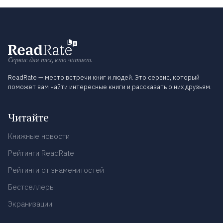
Сервис для тех, кто читает.
ReadRate — место встречи книг и людей. Это сервис, который
поможет вам найти интересные книги и рассказать о них друзьям.
Читайте
Книжные новости
Рейтинги ReadRate
Рейтинги от знаменитостей
Бестселлеры
Экранизации