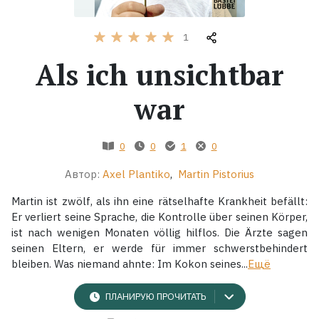
Жанры
1
Als ich unsichtbar
Серии
war
Экранизации
0
0
1
0
Коллекции
Автор:
Axel Plantiko
,
Martin Pistorius
Martin ist zwölf, als ihn eine rätselhafte Krankheit befällt:
Er verliert seine Sprache, die Kontrolle über seinen Körper,
ist nach wenigen Monaten völlig hilflos. Die Ärzte sagen
seinen Eltern, er werde für immer schwerstbehindert
bleiben. Was niemand ahnte: Im Kokon seines...
Ещё
ПЛАНИРУЮ ПРОЧИТАТЬ