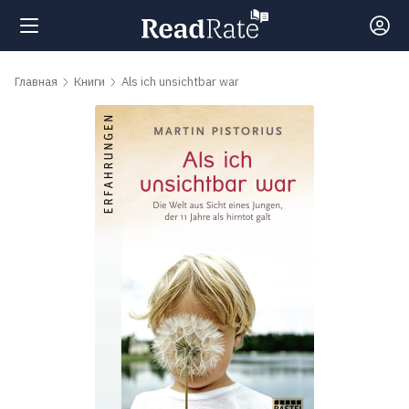
Поиск
Главная
Книги
Als ich unsichtbar war
Новости
Рейтинги
Книги
Самые
обсуждаемые
книги
Авторы