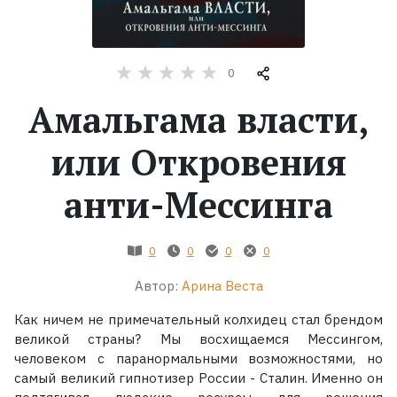
Жанры
0
Серии
Амальгама власти,
Экранизации
или Откровения
Коллекции
анти-Мессинга
0
0
0
0
Автор:
Арина Веста
Как ничем не примечательный колхидец стал брендом
великой страны? Мы восхищаемся Мессингом,
человеком с паранормальными возможностями, но
самый великий гипнотизер России - Сталин. Именно он