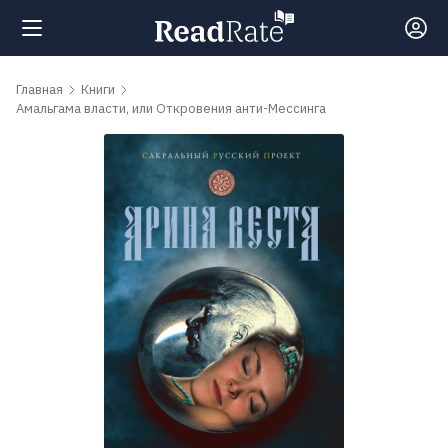
Поиск
Главная
Книги
Амальгама власти, или Откровения анти-Мессинга
Новости
Рейтинги
Книги
Самые
обсуждаемые
книги
Авторы