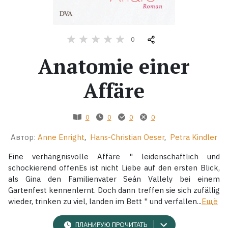
Жанры
0
Серии
Anatomie einer
Экранизации
Affäre
Коллекции
0
0
0
0
Автор:
Anne Enright
,
Hans-Christian Oeser
,
Petra Kindler
Eine verhängnisvolle Affäre " leidenschaftlich und
schockierend offenEs ist nicht Liebe auf den ersten Blick,
als Gina den Familienvater Seán Vallely bei einem
Gartenfest kennenlernt. Doch dann treffen sie sich zufällig
wieder, trinken zu viel, landen im Bett " und verfallen...
Ещё
ПЛАНИРУЮ ПРОЧИТАТЬ