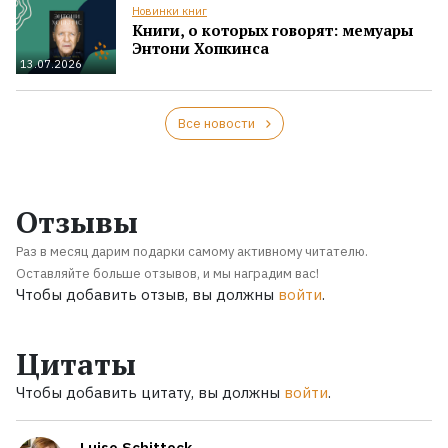
Новинки книг
Книги, о которых говорят: мемуары
Энтони Хопкинса
13.07.2026
Все новости
Отзывы
Раз в месяц дарим подарки самому активному читателю.
Оставляйте больше отзывов, и мы наградим вас!
Чтобы добавить отзыв, вы должны
войти
.
Цитаты
Чтобы добавить цитату, вы должны
войти
.
Luise Schitteck