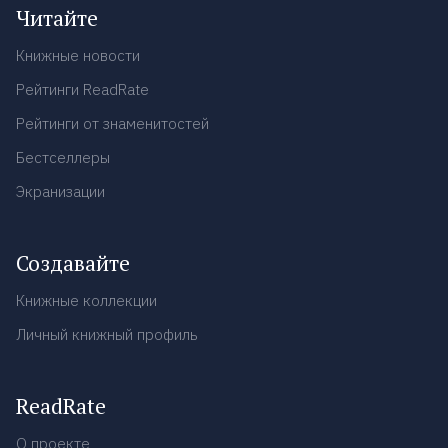
Читайте
Книжные новости
Рейтинги ReadRate
Рейтинги от знаменитостей
Бестселлеры
Экранизации
Создавайте
Книжные коллекции
Личный книжный профиль
ReadRate
О проекте