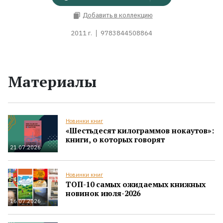
Добавить в коллекцию
2011 г.
9783844508864
Материалы
Новинки книг
«Шестьдесят килограммов нокаутов»:
книги, о которых говорят
21.07.2026
Новинки книг
ТОП-10 самых ожидаемых книжных
новинок июля-2026
16.07.2026